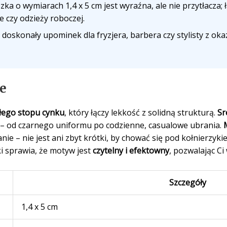
ka o wymiarach 1,4 x 5 cm jest wyraźna, ale nie przytłacza; 
e czy odzieży roboczej.
doskonały upominek dla fryzjera, barbera czy stylisty z okazj
e
łego stopu cynku
, który łączy lekkość z solidną strukturą.
Sr
ji – od czarnego uniformu po codzienne, casualowe ubrania.
 – nie jest ani zbyt krótki, by chować się pod kołnierzykie
i sprawia, że motyw jest
czytelny i efektowny
, pozwalając Ci
Szczegóły
1,4 x 5 cm