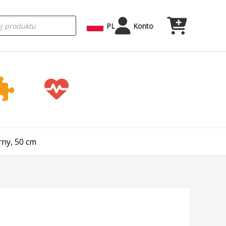
rka
PL
Konto
rny, 50 cm