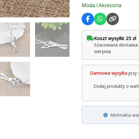
Moda i Akcesoria
cm
Koszt wysyłki: 25 zł
Szacowana dostawa: w
sierpnia
Darmowa wysyłka
przy 
Dodaj produkty o war
Minimalna wa