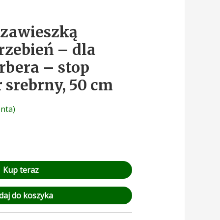
 zawieszką
rzebień – dla
arbera – stop
 srebrny, 50 cm
enta)
Kup teraz
daj do koszyka