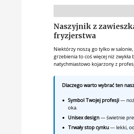
Opis
Naszyjnik z zawieszką
fryzjerstwa
Niektórzy noszą go tylko w salonie, 
grzebienia to coś więcej niż zwykła 
natychmiastowo kojarzony z profesj
Dlaczego warto wybrać ten naszy
Symbol Twojej profesji
— noży
oka.
Unisex design
— świetnie prez
Trwały stop cynku
— lekki, o