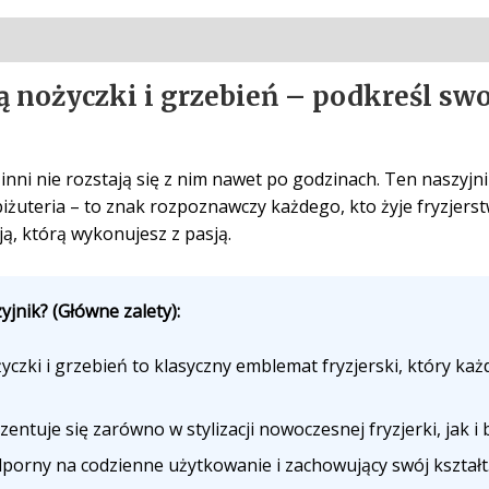
 nożyczki i grzebień – podkreśl swo
inni nie rozstają się z nim nawet po godzinach. Ten naszyjni
biżuteria – to znak rozpoznawczy każdego, kto żyje fryzjerst
ą, którą wykonujesz z pasją.
jnik? (Główne zalety):
czki i grzebień to klasyczny emblemat fryzjerski, który ka
entuje się zarówno w stylizacji nowoczesnej fryzjerki, jak i
dporny na codzienne użytkowanie i zachowujący swój kształt