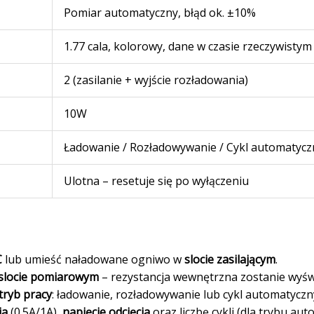
Pomiar automatyczny, błąd ok. ±10%
1.77 cala, kolorowy, dane w czasie rzeczywistym
2 (zasilanie + wyjście rozładowania)
10W
Ładowanie / Rozładowywanie / Cykl automatycz
Ulotna – resetuje się po wyłączeniu
C
lub umieść naładowane ogniwo w
slocie zasilającym
.
slocie pomiarowym
– rezystancja wewnętrzna zostanie wyśw
tryb pracy
: ładowanie, rozładowywanie lub cykl automatyczn
ia
(0.5A/1A),
napięcie odcięcia
oraz liczbę cykli (dla trybu au