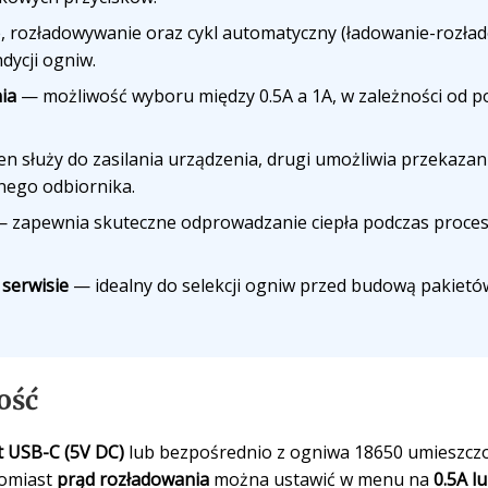
 rozładowywanie oraz cykl automatyczny (ładowanie-rozład
ycji ogniw.
ia
— możliwość wyboru między 0.5A a 1A, w zależności od po
n służy do zasilania urządzenia, drugi umożliwia przekazan
nego odbiornika.
 zapewnia skuteczne odprowadzanie ciepła podczas proces
 serwisie
— idealny do selekcji ogniw przed budową pakiet
ość
t USB-C (5V DC)
lub bezpośrednio z ogniwa 18650 umieszczo
tomiast
prąd rozładowania
można ustawić w menu na
0.5A l