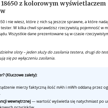
 18650 z kolorowym wyświetlaczem 
iw
 i nie wiesz, które z nich są jeszcze sprawne, a które nadają
tester. W kilka chwil sprawdzisz rzeczywistą pojemność w 
rądu. Wszystkie dane prezentowane są w czasie rzeczywist
ielne sloty – jeden służy do zasilania testera, drugi do t
ją się po wyłączeniu zasilania.
r? (Kluczowe zalety):
ądzenie mierzy faktyczną ilość mAh i mWh oddaną przez ogn
.
ncji wewnętrznej
— wartość wyświetla się natychmiast po u
tkowych przycisków.