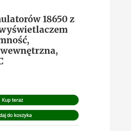
ulatorów 18650 z
wyświetlaczem
emność,
 wewnętrzna,
C
Kup teraz
daj do koszyka