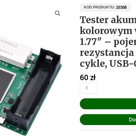
ilość
10308
KOD PRODUKTU:
Tester
Tester akum
akumulatorów
kolorowym 
18650
z
1.77″ – poj
kolorowym
rezystancja
wyświetlaczem
1.77"
cykle, USB-
–
pojemność,
60
zł
rezystancja
wewnętrzna,
cykle,
USB-
C
Do