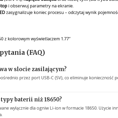
Stop
i obserwuj parametry na ekranie.
LED
zasygnalizuje koniec procesu – odczytaj wynik pojemnośc
0 z kolorowym wyświetlaczem 1.77″
 pytania (FAQ)
iwa w slocie zasilającym?
pośrednio przez port USB-C (5V), co eliminuje konieczność
typy baterii niż 18650?
wane wyłącznie dla ogniw Li-ion w formacie 18650. Użycie 
a.