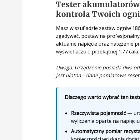
Tester akumulatorów
kontrola Twoich ogn
Masz w szufladzie zestaw ogniw 18650
zgadywać, postaw na profesjonalny 
aktualne napięcie oraz natężenie p
wyświetlaczu o przekątnej 1.77 cala.
Uwaga: Urządzenie posiada dwa oddz
jest ulotna – dane pomiarowe resetu
Dlaczego warto wybrać ten teste
Rzeczywista pojemność
— urz
wyliczenia oparte na napięciu
Automatyczny pomiar rezysta
konieczności wciskania doda