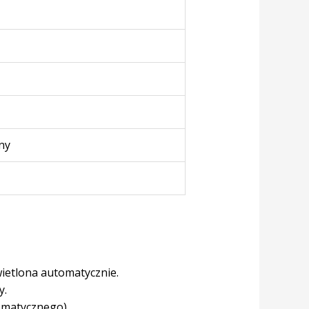
ny
ietlona automatycznie.
y.
tomatycznego).