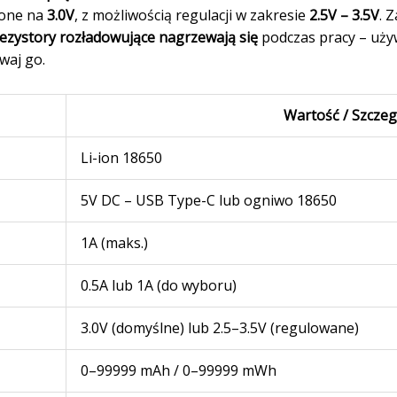
ione na
3.0V
, z możliwością regulacji w zakresie
2.5V – 3.5V
. 
ezystory rozładowujące nagrzewają się
podczas pracy – uży
waj go.
Wartość / Szczeg
Li-ion 18650
5V DC – USB Type-C lub ogniwo 18650
1A (maks.)
0.5A lub 1A (do wyboru)
3.0V (domyślne) lub 2.5–3.5V (regulowane)
0–99999 mAh / 0–99999 mWh