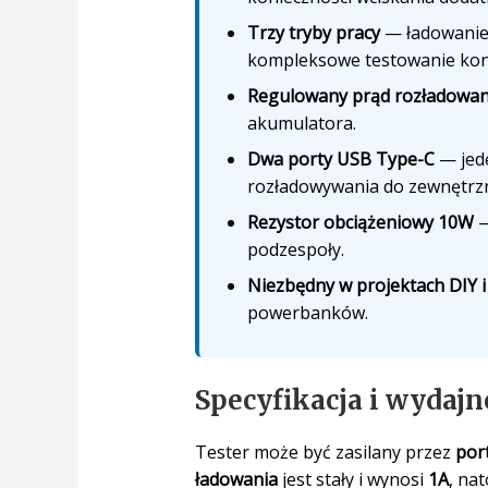
Trzy tryby pracy
— ładowanie,
kompleksowe testowanie kond
Regulowany prąd rozładowan
akumulatora.
Dwa porty USB Type-C
— jede
rozładowywania do zewnętrz
Rezystor obciążeniowy 10W
—
podzespoły.
Niezbędny w projektach DIY i
powerbanków.
Specyfikacja i wydajn
Tester może być zasilany przez
por
ładowania
jest stały i wynosi
1A
, na