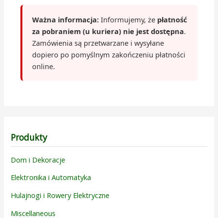
Ważna informacja:
Informujemy, że
płatność
za pobraniem (u kuriera) nie jest dostępna
.
Zamówienia są przetwarzane i wysyłane
dopiero po pomyślnym zakończeniu płatności
online.
Produkty
Dom i Dekoracje
Elektronika i Automatyka
Hulajnogi i Rowery Elektryczne
Miscellaneous