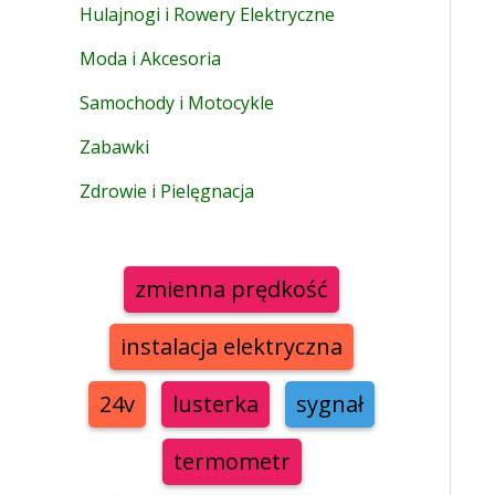
Hulajnogi i Rowery Elektryczne
Moda i Akcesoria
Samochody i Motocykle
Zabawki
Zdrowie i Pielęgnacja
zmienna prędkość
instalacja elektryczna
24v
lusterka
sygnał
termometr