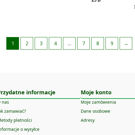
1
2
3
4
…
7
8
9
→
Przydatne informacje
Moje konto
 nas
Moje zamówienia
ak zamawiać?
Dane osobowe
etody płatności
Adresy
nformacje o wysyłce