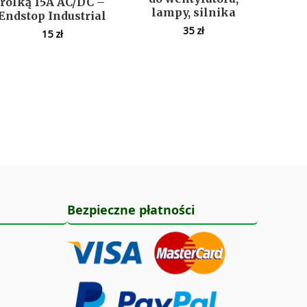
rolką 15A AC/DC –
lampy, silnika
Endstop Industrial
35
zł
15
zł
Bezpieczne płatności