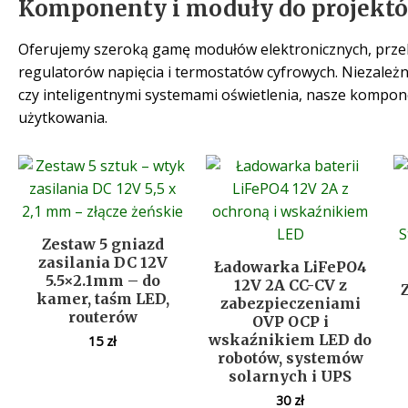
Komponenty i moduły do projektó
Oferujemy szeroką gamę modułów elektronicznych, prze
regulatorów napięcia i termostatów cyfrowych. Niezależn
czy inteligentnymi systemami oświetlenia, nasze kompo
użytkowania.
Zestaw 5 gniazd
zasilania DC 12V
Ładowarka LiFePO4
5.5×2.1mm – do
12V 2A CC-CV z
kamer, taśm LED,
zabezpieczeniami
routerów
OVP OCP i
wskaźnikiem LED do
15
zł
robotów, systemów
solarnych i UPS
30
zł