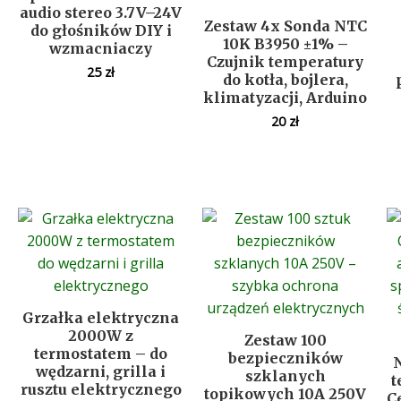
audio stereo 3.7V–24V
Zestaw 4x Sonda NTC
do głośników DIY i
10K B3950 ±1% –
wzmacniaczy
Czujnik temperatury
25
zł
do kotła, bojlera,
klimatyzacji, Arduino
20
zł
Grzałka elektryczna
2000W z
Zestaw 100
termostatem – do
bezpieczników
wędzarni, grilla i
szklanych
t
rusztu elektrycznego
topikowych 10A 250V
C