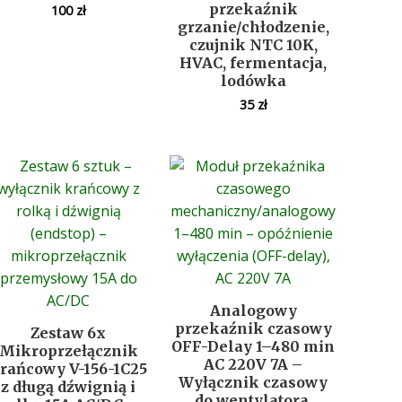
przekaźnik
100
zł
grzanie/chłodzenie,
czujnik NTC 10K,
HVAC, fermentacja,
lodówka
35
zł
Analogowy
przekaźnik czasowy
Zestaw 6x
OFF-Delay 1–480 min
Mikroprzełącznik
AC 220V 7A –
rańcowy V-156-1C25
Wyłącznik czasowy
z długą dźwignią i
do wentylatora,