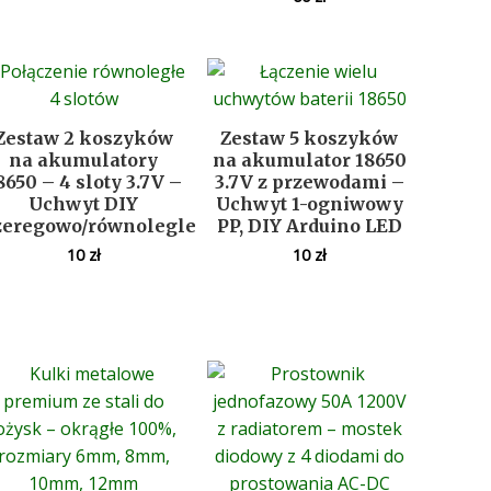
Zestaw 2 koszyków
Zestaw 5 koszyków
na akumulatory
na akumulator 18650
8650 – 4 sloty 3.7V –
3.7V z przewodami –
Uchwyt DIY
Uchwyt 1-ogniwowy
zeregowo/równolegle
PP, DIY Arduino LED
10
zł
10
zł