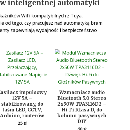
w inteligentnej automatyki
kaźników WiFi kompatybilnych z Tuya,
ie od tego, czy pracujesz nad automatyką bram,
nenty zapewniają wydajność i bezpieczeństwo
Zasilacz impulsowy
Wzmacniacz audio
12V 5A –
Bluetooth 5.0 Stereo
stabilizowany, do
2x50W TPA3116D2 –
taśm LED, CCTV,
Hi-Fi Klasa D, do
Arduino, routerów
kolumn pasywnych
DIY
25
zł
60
zł