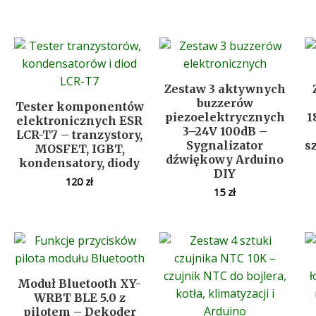
Zestaw 3 aktywnych
buzzerów
Tester komponentów
piezoelektrycznych
1
elektronicznych ESR
3–24V 100dB –
LCR-T7 – tranzystory,
Sygnalizator
s
MOSFET, IGBT,
dźwiękowy Arduino
kondensatory, diody
DIY
120
zł
15
zł
Moduł Bluetooth XY-
WRBT BLE 5.0 z
pilotem – Dekoder