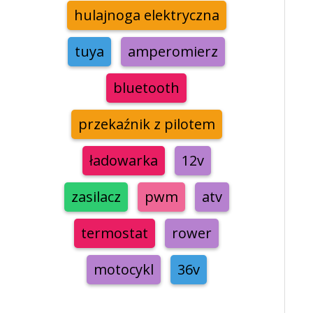
hulajnoga elektryczna
tuya
amperomierz
bluetooth
przekaźnik z pilotem
ładowarka
12v
zasilacz
pwm
atv
termostat
rower
motocykl
36v