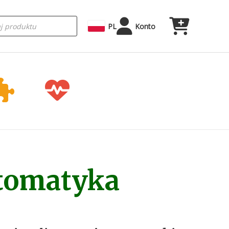
rka
PL
Konto
utomatyka