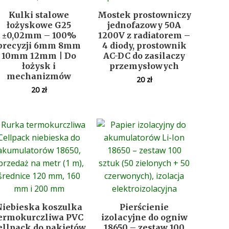
Kulki stalowe
Mostek prostowniczy
łożyskowe G25
jednofazowy 50A
±0,02mm – 100%
1200V z radiatorem –
precyzji 6mm 8mm
4 diody, prostownik
10mm 12mm | Do
AC-DC do zasilaczy
łożysk i
przemysłowych
mechanizmów
20
zł
20
zł
Niebieska koszulka
Pierścienie
ermokurczliwa PVC
izolacyjne do ogniw
ellpack do pakietów
18650 – zestaw 100