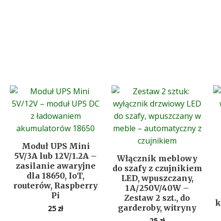
Moduł UPS Mini
5V/3A lub 12V/1.2A –
Włącznik meblowy
zasilanie awaryjne
do szafy z czujnikiem
dla 18650, IoT,
LED, wpuszczany,
routerów, Raspberry
1A/250V/40W –
Pi
Zestaw 2 szt., do
k
garderoby, witryny
25
zł
25
zł