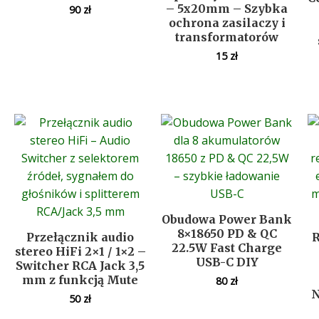
– 5x20mm – Szybka
90
zł
ochrona zasilaczy i
transformatorów
15
zł
Obudowa Power Bank
8×18650 PD & QC
Przełącznik audio
R
22.5W Fast Charge
stereo HiFi 2×1 / 1×2 –
USB-C DIY
Switcher RCA Jack 3,5
mm z funkcją Mute
80
zł
N
50
zł