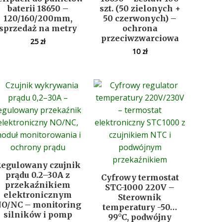
baterii 18650 –
szt. (50 zielonych +
120/160/200mm,
50 czerwonych) –
sprzedaż na metry
ochrona
przeciwzwarciowa
25
zł
10
zł
egulowany czujnik
prądu 0.2–30A z
Cyfrowy termostat
przekaźnikiem
STC-1000 220V –
elektronicznym
Sterownik
O/NC – monitoring
temperatury -50…
silników i pomp
99°C, podwójny