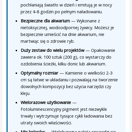
pochłaniają światło w dzień i emitują je w nocy
przez 4-8 godzin po pełnym naładowaniu.
Bezpieczne dla akwarium
— Wykonane z
nietoksycznej, wodoodpornej żywicy. Możesz je
bezpiecznie umieścić na dnie akwarium, nie
martwiąc się o zdrowie ryb.
Duży zestaw do wielu projektów
— Opakowanie
zawiera ok. 100 sztuk (200 g), co wystarczy do
ozdobienia ścieżki, kilku donic lub akwarium.
Optymalny rozmiar
— Kamienie o wielkości 2-3
cm są łatwe w układaniu i pozwalają na tworzenie
dowolnych kompozycji bez użycia narzędzi czy
kleju.
Wielorazowe użytkowanie
—
Fotoluminescencyjny pigment jest niezwykle
trwały i wytrzymuje tysiące cykli ładowania bez
utraty swoich właściwości.
Mix kolorów
— Wielobarwna paleta sprawdzi się