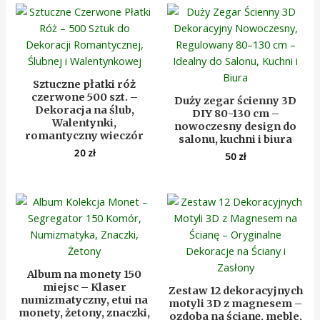
Sztuczne płatki róż
czerwone 500 szt. –
Duży zegar ścienny 3D
Dekoracja na ślub,
DIY 80-130 cm –
Walentynki,
nowoczesny design do
romantyczny wieczór
salonu, kuchni i biura
20
zł
50
zł
Album na monety 150
miejsc – Klaser
Zestaw 12 dekoracyjnych
numizmatyczny, etui na
motyli 3D z magnesem –
monety, żetony, znaczki,
ozdoba na ścianę, meble,