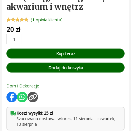
akwarium i wnętrz
(
1
opinia klienta)
Oceniony
1
20
zł
5.00
na 5 na
podstawie
oceny
klienta
Kup teraz
Dodaj do koszyka
Dom i Dekoracje
Koszt wysyłki: 25 zł
Szacowana dostawa: wtorek, 11 sierpnia - czwartek,
13 sierpnia