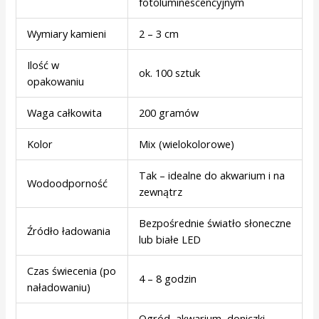
fotoluminescencyjnym
Wymiary kamieni
2 – 3 cm
Ilość w
ok. 100 sztuk
opakowaniu
Waga całkowita
200 gramów
Kolor
Mix (wielokolorowe)
Tak – idealne do akwarium i na
Wodoodporność
zewnątrz
Bezpośrednie światło słoneczne
Źródło ładowania
lub białe LED
Czas świecenia (po
4 – 8 godzin
naładowaniu)
Ogród, akwarium, doniczki,