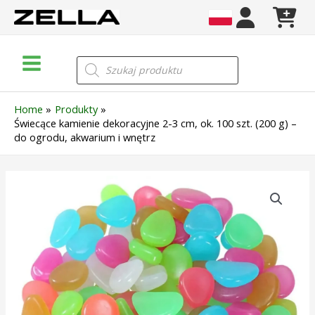
Skip
to
content
Main
Wyszukiwarka
produktów
Menu
Home
Produkty
Świecące kamienie dekoracyjne 2-3 cm, ok. 100 szt. (200 g) –
do ogrodu, akwarium i wnętrz
ilość
Świecące
kamienie
dekoracyjne
2-
3
cm,
ok.
100