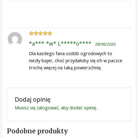
Oceniono
5
*a*** *w* L*****o****
28/06/2026
na 5
Dla każdego fana ozdób ogrodowych to
niezły bajer, choć przydałoby się ich w paczce
trochę więcej na taką powierzchnię.
Dodaj opinię
Musisz się
zalogować
, aby dodać opinię.
Podobne produkty