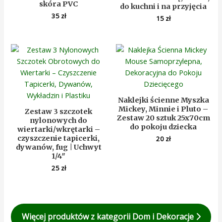
skóra PVC
do kuchni i na przyjęcia
35
zł
15
zł
Naklejki ścienne Myszka
Mickey, Minnie i Pluto –
Zestaw 3 szczotek
Zestaw 20 sztuk 25x70cm
nylonowych do
do pokoju dziecka
wiertarki/wkrętarki –
czyszczenie tapicerki,
20
zł
dywanów, fug | Uchwyt
1/4″
25
zł
Więcej produktów z kategorii Dom i Dekoracje