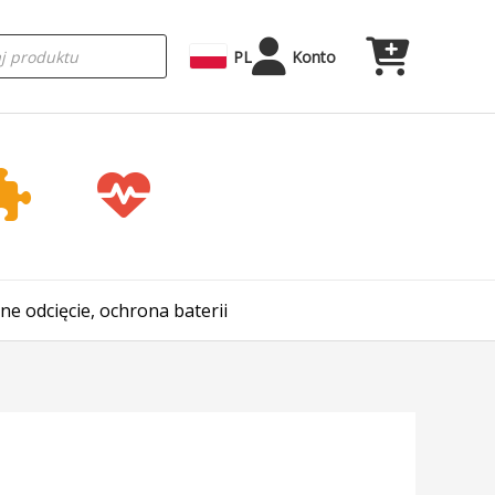
rka
PL
Konto
e odcięcie, ochrona baterii