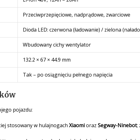
Przeciwprzepięciowe, nadprądowe, zwarciowe
Dioda LED: czerwona (ładowanie) / zielona (naład
Wbudowany cichy wentylator
132.2 × 67 × 44.9 mm
Tak – po osiągnięciu pełnego napięcia
yków
ojego pojazdu:
iej stosowany w hulajnogach
Xiaomi
oraz
Segway-Ninebot
;