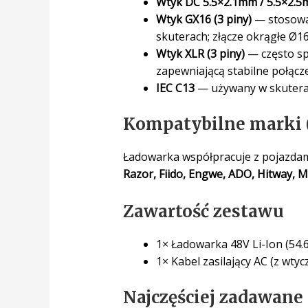
Wtyk DC 5.5×2.1mm / 5.5×2.
Wtyk GX16 (3 piny)
— stosowan
skuterach; złącze okrągłe Ø
Wtyk XLR (3 piny)
— często sp
zapewniającą stabilne połącze
IEC C13
— używany w skutera
Kompatybilne marki (
Ładowarka współpracuje z pojazdami
Razor, Fiido, Engwe, ADO, Hitway, M
Zawartość zestawu
1× Ładowarka 48V Li-Ion (54.6
1× Kabel zasilający AC (z wty
Najczęściej zadawane