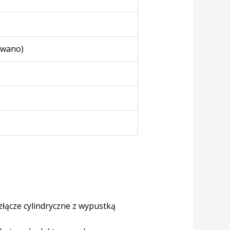
owano)
 złącze cylindryczne z wypustką