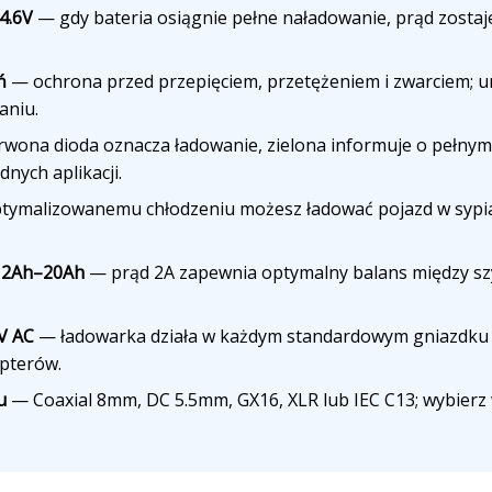
4.6V
— gdy bateria osiągnie pełne naładowanie, prąd zostaje
ń
— ochrona przed przepięciem, przetężeniem i zwarciem; u
aniu.
wona dioda oznacza ładowanie, zielona informuje o pełnym 
dnych aplikacji.
tymalizowanemu chłodzeniu możesz ładować pojazd w sypial
 12Ah–20Ah
— prąd 2A zapewnia optymalny balans między sz
V AC
— ładowarka działa w każdym standardowym gniazdku w
pterów.
u
— Coaxial 8mm, DC 5.5mm, GX16, XLR lub IEC C13; wybierz