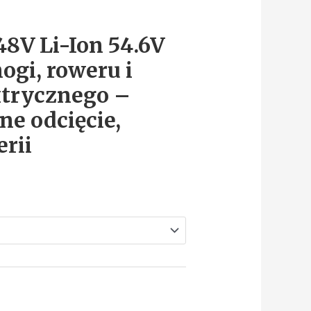
8V Li-Ion 54.6V
ogi, roweru i
ktrycznego –
e odcięcie,
erii