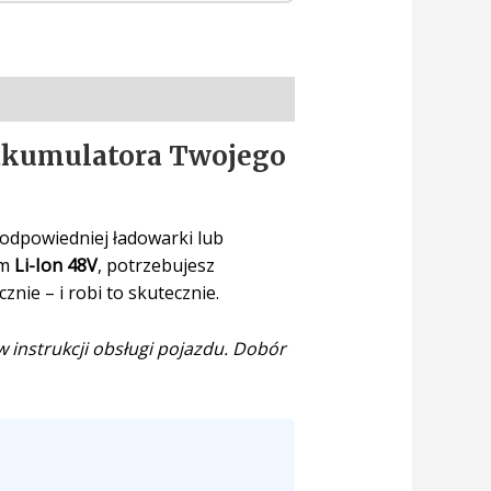
 akumulatora Twojego
eodpowiedniej ładowarki lub
em
Li-Ion 48V
, potrzebujesz
nie – i robi to skutecznie.
 instrukcji obsługi pojazdu. Dobór