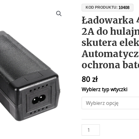
ilość
10408
KOD PRODUKTU:
Ładowarka
Ładowarka 4
48V
2A do hulajn
Li-
Ion
skutera ele
54.6V
Automatyczn
2A
do
ochrona bat
hulajnogi,
roweru
80
zł
i
Wybierz typ wtyczki
skutera
elektrycznego
–
Automatyczne
odcięcie,
ochrona
baterii