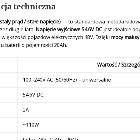
cja techniczna
stały prąd / stałe napięcie)
— to standardowa metoda ładow
ez długie lata.
Napięcie wyjściowe 54.6V DC
jest idealnie 
 większości pojazdów elektrycznych 48V. Dzięki
mocy maksy
u baterii o pojemności 20Ah.
Wartość / Szczegó
100–240V AC (50/60Hz) – uniwersalne
54.6V DC
2A
~110W
Li-Ion 48V, 12Ah – 20Ah