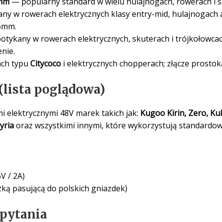
5mm
— popularny standard w wielu hulajnogach, rowerach i s
y w rowerach elektrycznych klasy entry-mid, hulajnogach a
16mm.
otykany w rowerach elektrycznych, skuterach i trójkołowca
nie.
ch typu
Citycoco
i elektrycznych chopperach; złącze prostok
lista poglądowa)
 elektrycznymi 48V marek takich jak:
Kugoo Kirin, Zero, Kuk
yria
oraz wszystkimi innymi, które wykorzystują standardow
V / 2A)
czką pasującą do polskich gniazdek)
 pytania