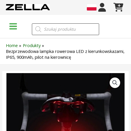
Skip
to
content
Main
Wyszukiwarka
produktów
Menu
Home
Produkty
Bezprzewodowa lampka rowerowa LED z kierunkowskazami,
IP65, 900mAh, pilot na kierownicę