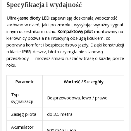
Specyfikacja i wydajność
Ultra-jasne diody LED
zapewniają doskonałą widoczność
zarówno w dzień, jak i po zmroku, wysyłając wyraźny sygnał
innym uczestnikom ruchu.
Kompaktowy pilot
montowany na
kierownicy pozwala na intuicyjną obsługę kciukiem, co
poprawia komfort i bezpieczeństwo jazdy. Dzięki konstrukcji
o klasie
IP65
, deszcz, błoto czy mgła nie stanowią
przeszkody — możesz śmiało ruszać w trasę o każdej porze
roku.
Parametr
Wartość / Szczegóły
Typ
Bezprzewodowa, lewo / prawo
sygnalizacji
Zasięg pilota
do 3,5 metra
Akumulator
900 mAh Li-ion