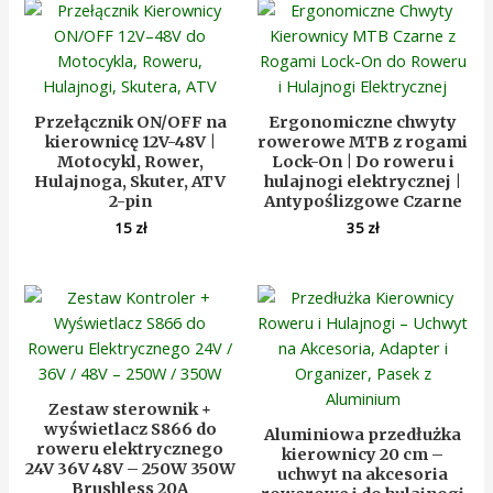
Przełącznik ON/OFF na
Ergonomiczne chwyty
kierownicę 12V-48V |
rowerowe MTB z rogami
Motocykl, Rower,
Lock-On | Do roweru i
Hulajnoga, Skuter, ATV
hulajnogi elektrycznej |
2-pin
Antypoślizgowe Czarne
15
zł
35
zł
Zestaw sterownik +
wyświetlacz S866 do
Aluminiowa przedłużka
roweru elektrycznego
kierownicy 20 cm –
24V 36V 48V – 250W 350W
uchwyt na akcesoria
Brushless 20A