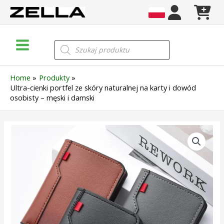
Skip
to
content
Main
Wyszukiwarka
produktów
Menu
Home
Produkty
Ultra-cienki portfel ze skóry naturalnej na karty i dowód
osobisty – męski i damski
ilość
Ultra-
cienki
portfel
ze
skóry
naturalnej
na
karty