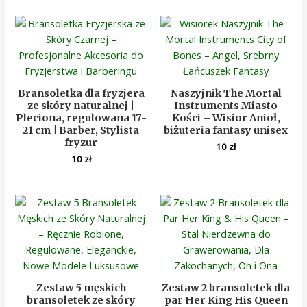
Bransoletka dla fryzjera
Naszyjnik The Mortal
ze skóry naturalnej |
Instruments Miasto
Pleciona, regulowana 17-
Kości – Wisior Anioł,
21 cm | Barber, Stylista
biżuteria fantasy unisex
fryzur
10
zł
10
zł
Zestaw 5 męskich
Zestaw 2 bransoletek dla
bransoletek ze skóry
par Her King His Queen