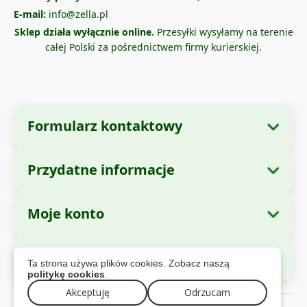
E-mail:
info@zella.pl
Sklep działa wyłącznie online.
Przesyłki wysyłamy na terenie
całej Polski za pośrednictwem firmy kurierskiej.
Formularz kontaktowy
Przydatne informacje
Dane firmy
O nas
Nazwa firmy:
Zella International Distribution
Moje konto
Jak zamawiać?
SRL
Moje zamówienia
Metody płatności
Siedziba:
Strada Cuza Voda nr. 97, Sector 4,
Bezpieczne płatności
Ta strona używa plików cookies. Zobacz naszą
Bucuresti, 040283, Romania
Dane osobowe
Informacje o wysyłce
politykę cookies
.
Adresy
Polityka zwrotów
Akceptuję
Odrzucam
CUI:
44237077