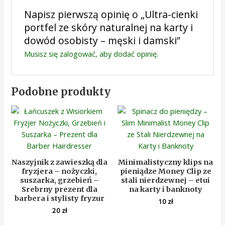
Napisz pierwszą opinię o „Ultra-cienki
portfel ze skóry naturalnej na karty i
dowód osobisty – męski i damski”
Musisz się
zalogować
, aby dodać opinię.
Podobne produkty
Naszyjnik z zawieszką dla
Minimalistyczny klips na
fryzjera – nożyczki,
pieniądze Money Clip ze
suszarka, grzebień –
stali nierdzewnej – etui
Srebrny prezent dla
na karty i banknoty
barbera i stylisty fryzur
10
zł
20
zł