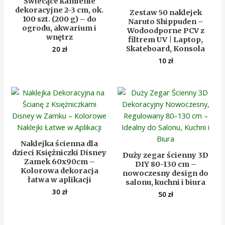
Świecące kamienie
dekoracyjne 2-3 cm, ok.
Zestaw 50 naklejek
100 szt. (200 g) – do
Naruto Shippuden –
ogrodu, akwarium i
Wodoodporne PCV z
wnętrz
filtrem UV | Laptop,
Skateboard, Konsola
20
zł
10
zł
Naklejka ścienna dla
dzieci Księżniczki Disney
Duży zegar ścienny 3D
Zamek 60x90cm –
DIY 80-130 cm –
Kolorowa dekoracja
nowoczesny design do
łatwa w aplikacji
salonu, kuchni i biura
30
zł
50
zł