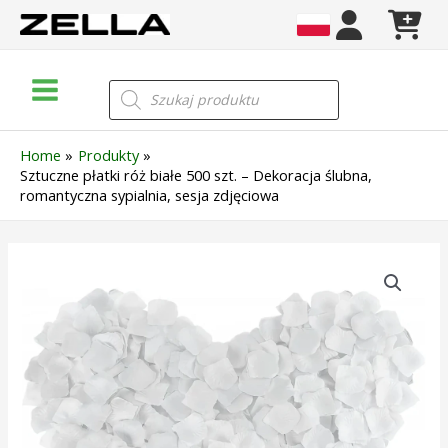
Skip
to
content
Main
Wyszukiwarka
produktów
Menu
Home
Produkty
Sztuczne płatki róż białe 500 szt. – Dekoracja ślubna,
romantyczna sypialnia, sesja zdjęciowa
ilość
Sztuczne
płatki
róż
białe
500
szt.
–
Dekoracja