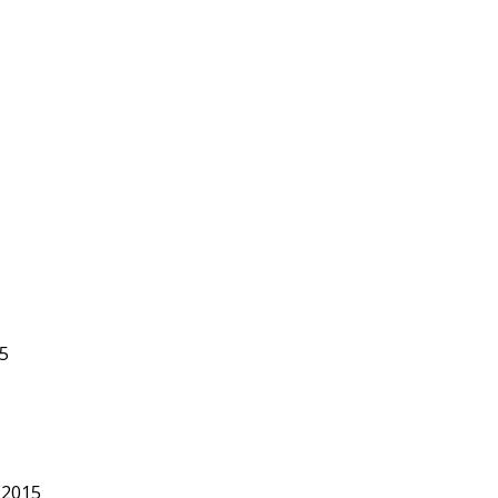
5
–2015