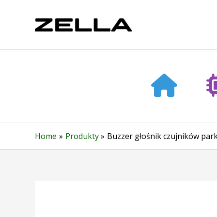
Skip
to
content
Home
Produkty
Buzzer głośnik czujników par