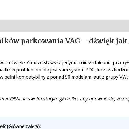
jników parkowania VAG – dźwięk jak
wać dźwięk? A może słyszysz jedynie zniekształcone, przer
dków problemem nie jest sam system PDC, lecz uszkodzony
 w pełni kompatybilny z ponad 50 modelami aut z grupy VW,
er OEM na swoim starym głośniku, aby upewnić się, że cz
l? (Główne zalety):