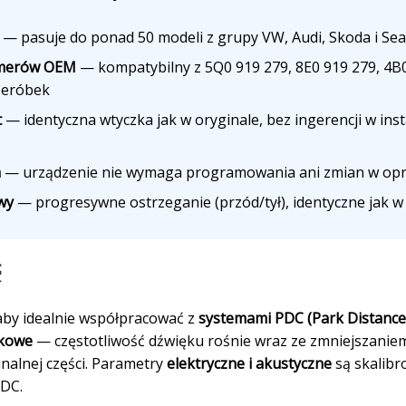
— pasuje do ponad 50 modeli z grupy VW, Audi, Skoda i Se
umerów OEM
— kompatybilny z 5Q0 919 279, 8E0 919 279, 4B0
zeróbek
t
— identyczna wtyczka jak w oryginale, bez ingerencji w insta
a
— urządzenie nie wymaga programowania ani zmian w o
wy
— progresywne ostrzeganie (przód/tył), identyczne jak 
ć
aby idealnie współpracować z
systemami PDC (Park Distance
ękowe
— częstotliwość dźwięku rośnie wraz ze zmniejszaniem
nalnej części. Parametry
elektryczne i akustyczne
są skalibr
PDC.