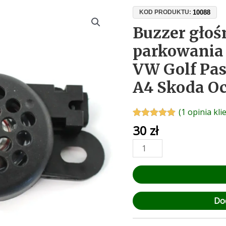
ilość
10088
KOD PRODUKTU:
Buzzer
Buzzer głoś
głośnik
parkowania
czujników
parkowania
VW Golf Pas
OEM
A4 Skoda Oc
5Q0919279
VW
Golf
(
1
opinia kli
Passat
Oceniony
1
30
zł
5.00
na 5 na
Polo
podstawie
Audi
oceny klienta
A3
A4
Skoda
Octavia
Do