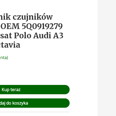
nik czujników
 OEM 5Q0919279
sat Polo Audi A3
tavia
enta)
Kup teraz
daj do koszyka