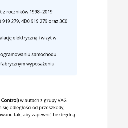
at z roczników 1998–2019
 919 279, 4D0 919 279 oraz 3C0
lację elektryczną i wizyt w
programowaniu samochodu
w fabrycznym wyposażeniu
 Control)
w autach z grupy VAG.
 się odległości od przeszkody,
owane tak, aby zapewnić bezbłędną