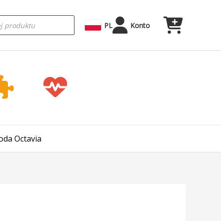
rka
PL
Konto
oda Octavia