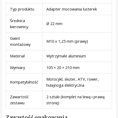
Typ produktu
Adapter mocowania lusterek
Średnica
Ø 22 mm
kierownicy
Gwint
M10 x 1,25 mm (prawy)
montażowy
Materiał
Wytrzymałe aluminium
Wymiary
105 × 20 × 210 mm
Motocykl, skuter, ATV, rower,
Kompatybilność
hulajnoga elektryczna
Zawartość
2 sztuki (komplet na lewą i prawą
zestawu
stronę)
Zawartość opakowania