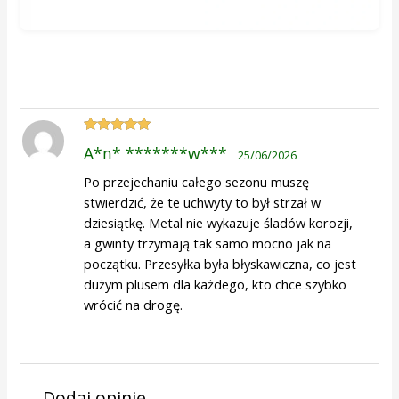
Oceniono
5
A*n* *******w***
25/06/2026
na 5
Po przejechaniu całego sezonu muszę
stwierdzić, że te uchwyty to był strzał w
dziesiątkę. Metal nie wykazuje śladów korozji,
a gwinty trzymają tak samo mocno jak na
początku. Przesyłka była błyskawiczna, co jest
dużym plusem dla każdego, kto chce szybko
wrócić na drogę.
Dodaj opinię