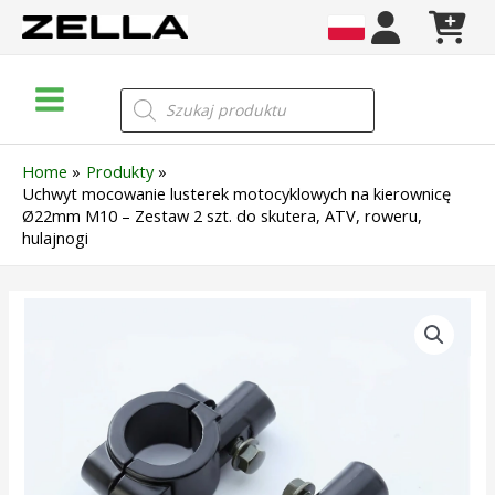
Skip
to
content
Main
Wyszukiwarka
produktów
Menu
Home
Produkty
Uchwyt mocowanie lusterek motocyklowych na kierownicę
Ø22mm M10 – Zestaw 2 szt. do skutera, ATV, roweru,
hulajnogi
ilość
Uchwyt
mocowanie
lusterek
motocyklowych
na
kierownicę
Ø22mm