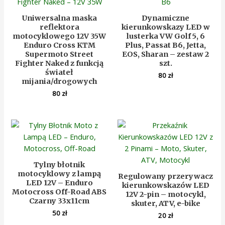
Uniwersalna maska
Dynamiczne
reflektora
kierunkowskazy LED w
motocyklowego 12V 35W
lusterka VW Golf 5, 6
Enduro Cross KTM
Plus, Passat B6, Jetta,
Supermoto Street
EOS, Sharan – zestaw 2
Fighter Naked z funkcją
szt.
świateł
80
zł
mijania/drogowych
80
zł
Tylny błotnik
motocyklowy z lampą
Regulowany przerywacz
LED 12V – Enduro
kierunkowskazów LED
Motocross Off-Road ABS
12V 2-pin – motocykl,
Czarny 33x11cm
skuter, ATV, e-bike
50
zł
20
zł