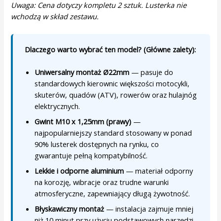
Uwaga: Cena dotyczy kompletu 2 sztuk. Lusterka nie
wchodzą w skład zestawu.
Dlaczego warto wybrać ten model? (Główne zalety):
Uniwersalny montaż Ø22mm
— pasuje do
standardowych kierownic większości motocykli,
skuterów, quadów (ATV), rowerów oraz hulajnóg
elektrycznych.
Gwint M10 x 1,25mm (prawy)
—
najpopularniejszy standard stosowany w ponad
90% lusterek dostępnych na rynku, co
gwarantuje pełną kompatybilność.
Lekkie i odporne aluminium
— materiał odporny
na korozję, wibracje oraz trudne warunki
atmosferyczne, zapewniający długą żywotność.
Błyskawiczny montaż
— instalacja zajmuje mniej
niż 10 minut przy użyciu podstawowych narzędzi,