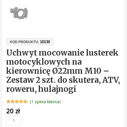
10130
KOD PRODUKTU:
Uchwyt mocowanie lusterek
motocyklowych na
kierownicę Ø22mm M10 –
Zestaw 2 szt. do skutera, ATV,
roweru, hulajnogi
(
1
opinia klienta)
Oceniony
1
20
zł
5.00
na 5 na
podstawie
oceny
klienta