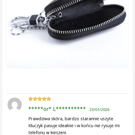
Oceniono
5
*****or* L**********
23/01/2026
na 5
Prawdziwa skóra, bardzo starannie uszyte.
Kluczyk pasuje idealnie i w końcu nie rysuje mi
telefonu w kieszeni.