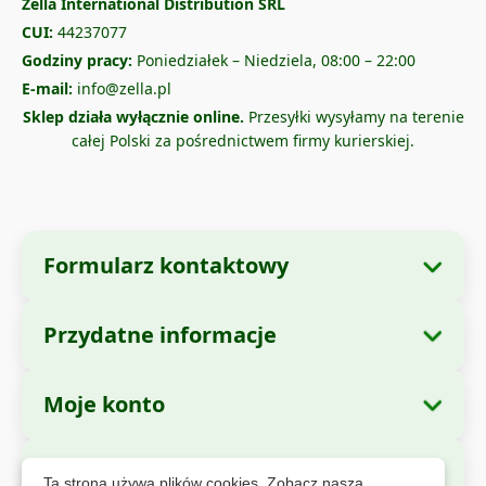
Zella International Distribution SRL
CUI:
44237077
Godziny pracy:
Poniedziałek – Niedziela, 08:00 – 22:00
E-mail:
info@zella.pl
Sklep działa wyłącznie online.
Przesyłki wysyłamy na terenie
całej Polski za pośrednictwem firmy kurierskiej.
Formularz kontaktowy
Przydatne informacje
Dane firmy
O nas
Nazwa firmy:
Zella International Distribution
Moje konto
Jak zamawiać?
SRL
Moje zamówienia
Metody płatności
Siedziba:
Strada Cuza Voda nr. 97, Sector 4,
Bezpieczne płatności
Ta strona używa plików cookies. Zobacz naszą
Bucuresti, 040283, Romania