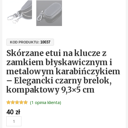
10037
KOD PRODUKTU:
Skórzane etui na klucze z
zamkiem błyskawicznym i
metalowym karabińczykiem
– Elegancki czarny brelok,
kompaktowy 9,3×5 cm
(
1
opinia klienta)
Oceniony
1
40
zł
5.00
na 5 na
podstawie
oceny
klienta