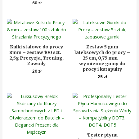
60
zł
Kulki stalowe do procy
Zestaw 5 gum
8mm – zestaw 100 szt. |
lateksowych do procy –
2,5g Precyzja, Trening,
25 cm, 0,75 mm –
Zawody
wymienne gumy do
procy i katapulty
20
zł
25
zł
Tester płynu