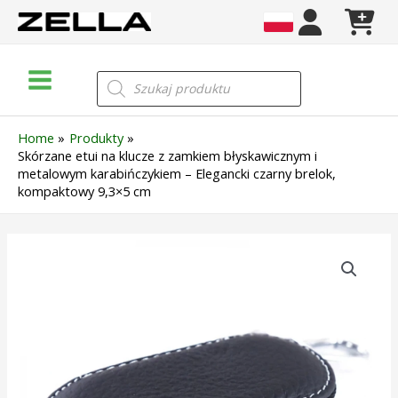
Skip
to
content
Main
Wyszukiwarka
produktów
Menu
Home
Produkty
Skórzane etui na klucze z zamkiem błyskawicznym i
metalowym karabińczykiem – Elegancki czarny brelok,
kompaktowy 9,3×5 cm
ilość
Skórzane
etui
na
klucze
z
zamkiem
błyskawicznym