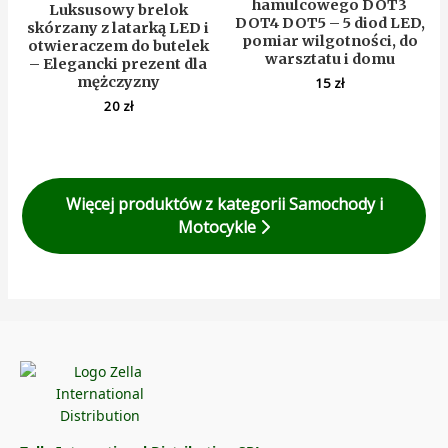
hamulcowego DOT3
Luksusowy brelok
DOT4 DOT5 – 5 diod LED,
skórzany z latarką LED i
pomiar wilgotności, do
otwieraczem do butelek
warsztatu i domu
– Elegancki prezent dla
mężczyzny
15
zł
20
zł
Więcej produktów z kategorii Samochody i
Motocykle