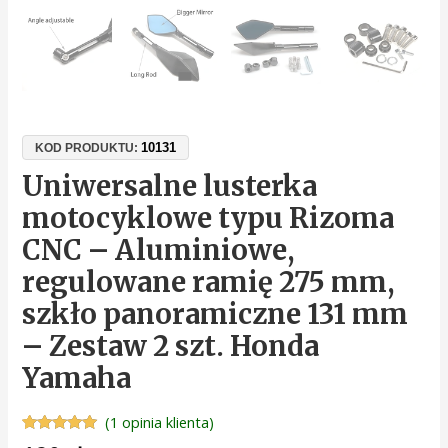
10131
KOD PRODUKTU:
Uniwersalne lusterka
motocyklowe typu Rizoma
CNC – Aluminiowe,
regulowane ramię 275 mm,
szkło panoramiczne 131 mm
– Zestaw 2 szt. Honda
Yamaha
(
1
opinia klienta)
Oceniony
1