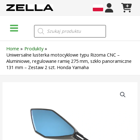
Skip
to
content
Main
Wyszukiwarka
produktów
Menu
Home
Produkty
Uniwersalne lusterka motocyklowe typu Rizoma CNC –
Aluminiowe, regulowane ramię 275 mm, szkło panoramiczne
131 mm – Zestaw 2 szt. Honda Yamaha
ilość
Uniwersalne
lusterka
motocyklowe
typu
Rizoma
CNC
–