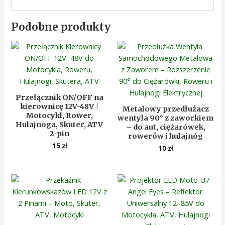
Podobne produkty
Przełącznik ON/OFF na
kierownicę 12V-48V |
Metalowy przedłużacz
Motocykl, Rower,
wentyla 90° z zaworkiem
Hulajnoga, Skuter, ATV
– do aut, ciężarówek,
2-pin
rowerów i hulajnóg
15
zł
10
zł