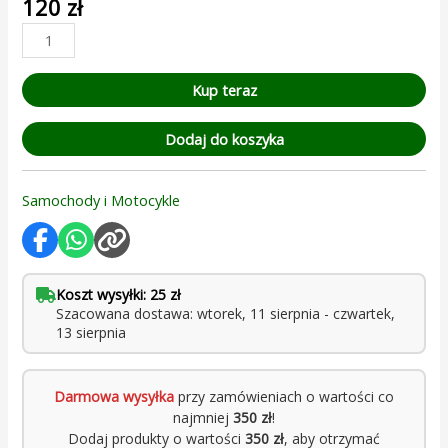
120
zł
5.00
na 5 na
podstawie
oceny
klienta
Kup teraz
Dodaj do koszyka
Samochody i Motocykle
Koszt wysyłki: 25 zł
Szacowana dostawa: wtorek, 11 sierpnia - czwartek,
13 sierpnia
Darmowa wysyłka
przy zamówieniach o wartości co
najmniej
350 zł
!
Dodaj produkty o wartości
350 zł
, aby otrzymać