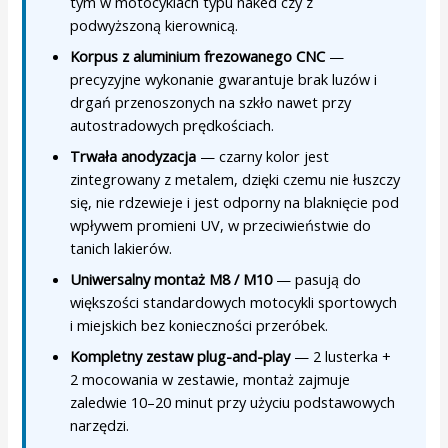
tym w motocyklach typu naked czy z
podwyższoną kierownicą.
Korpus z aluminium frezowanego CNC
—
precyzyjne wykonanie gwarantuje brak luzów i
drgań przenoszonych na szkło nawet przy
autostradowych prędkościach.
Trwała anodyzacja
— czarny kolor jest
zintegrowany z metalem, dzięki czemu nie łuszczy
się, nie rdzewieje i jest odporny na blaknięcie pod
wpływem promieni UV, w przeciwieństwie do
tanich lakierów.
Uniwersalny montaż M8 / M10
— pasują do
większości standardowych motocykli sportowych
i miejskich bez konieczności przeróbek.
Kompletny zestaw plug-and-play
— 2 lusterka +
2 mocowania w zestawie, montaż zajmuje
zaledwie 10–20 minut przy użyciu podstawowych
narzędzi.