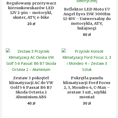
Regulowany przerywacz
kierunkowskazów LED
Reflektor LED Moto U7
12V 2-pin – motocykl,
Angel Eyes 15W 3000lm
skuter, ATV, e-bike
12-85V – Uniwersalny do
motocykla, ATV,
20
zł
hulajnogi
60
zł
Zestaw 3 pokręteł
Pokrętła panelu
klimatyzacji AC do VW
klimatyzacji Ford Focus
Golf 5 6 Passat B6 B7
2, 3, Mondeo 4, C-Max –
Skoda Octavia 2
zestaw 3 szt., szybki
Aluminium ABS
montaż
40
zł
30
zł