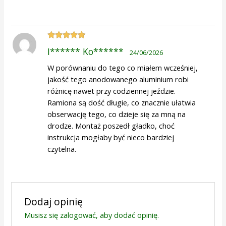
Oceniono
5
I****** Ko******
24/06/2026
na 5
W porównaniu do tego co miałem wcześniej,
jakość tego anodowanego aluminium robi
różnicę nawet przy codziennej jeździe.
Ramiona są dość długie, co znacznie ułatwia
obserwację tego, co dzieje się za mną na
drodze. Montaż poszedł gładko, choć
instrukcja mogłaby być nieco bardziej
czytelna.
Dodaj opinię
Musisz się
zalogować
, aby dodać opinię.