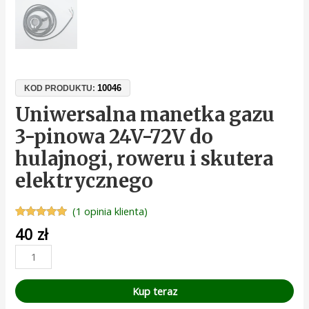
10046
KOD PRODUKTU:
Uniwersalna manetka gazu
3-pinowa 24V-72V do
hulajnogi, roweru i skutera
elektrycznego
(
1
opinia klienta)
Oceniony
1
40
zł
5.00
na 5 na
podstawie
oceny
klienta
Kup teraz