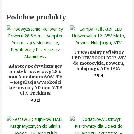
Podobne produkty
Uniwersalny reflektor
LED 12W 3000LM 12-85V
do motocykla, roweru,
Adapter podwyższający
hulajnogi, ATV IP65
mostek rowerowy 28,6
25
zł
mm Aluminium 6061-T6
– Regulacja wysokości
kierownicy 70 mm MTB
City Trekking
40
zł