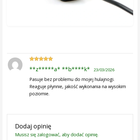
Oceniono
5
**z*****a* **b****k*
23/03/2026
na 5
Pasuje bez problemu do mojej hulajnogi.
Reaguje płynnie, jakość wykonania na wysokim
poziomie.
Dodaj opinię
Musisz się
zalogować
, aby dodać opinię.