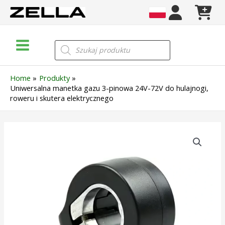
Skip
to
content
Main
Wyszukiwarka
produktów
Menu
Home
Produkty
Uniwersalna manetka gazu 3-pinowa 24V-72V do hulajnogi,
roweru i skutera elektrycznego
ilość
Uniwersalna
manetka
gazu
3-
pinowa
24V-
72V
do