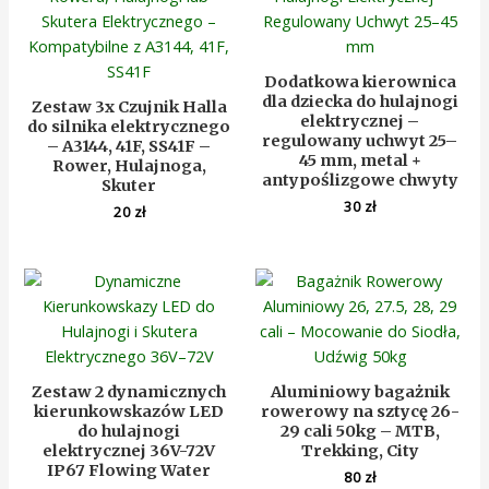
Dodatkowa kierownica
dla dziecka do hulajnogi
Zestaw 3x Czujnik Halla
elektrycznej –
do silnika elektrycznego
regulowany uchwyt 25–
– A3144, 41F, SS41F –
45 mm, metal +
Rower, Hulajnoga,
antypoślizgowe chwyty
Skuter
30
zł
20
zł
Zestaw 2 dynamicznych
Aluminiowy bagażnik
kierunkowskazów LED
rowerowy na sztycę 26-
do hulajnogi
29 cali 50kg – MTB,
elektrycznej 36V-72V
Trekking, City
IP67 Flowing Water
80
zł