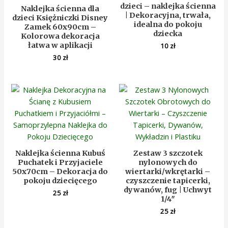
dzieci – naklejka ścienna
Naklejka ścienna dla
| Dekoracyjna, trwała,
dzieci Księżniczki Disney
idealna do pokoju
Zamek 60x90cm –
dziecka
Kolorowa dekoracja
łatwa w aplikacji
10
zł
30
zł
Naklejka ścienna Kubuś
Zestaw 3 szczotek
Puchatek i Przyjaciele
nylonowych do
50x70cm – Dekoracja do
wiertarki/wkrętarki –
pokoju dziecięcego
czyszczenie tapicerki,
dywanów, fug | Uchwyt
25
zł
1/4″
25
zł