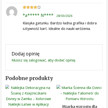
Oceniono
*a***** N****
28/03/2026
4
na 5
Klasyka gatunku. Bardzo ładna grafika i dobra
sztywność kart. Idealne do nauki wróżenia.
Dodaj opinię
Musisz się
zalogować
, aby dodać opinię.
Podobne produkty
Miarka wzrostu dla