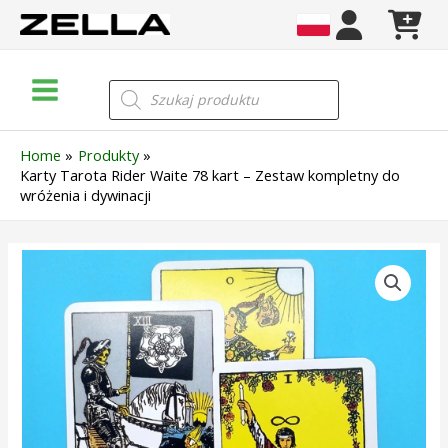
Skip
to
content
Main
Wyszukiwarka
produktów
Menu
Home
Produkty
Karty Tarota Rider Waite 78 kart – Zestaw kompletny do
wróżenia i dywinacji
ilość
Karty
Tarota
Rider
Waite
78
kart
–
Zestaw