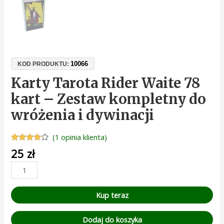
10066
KOD PRODUKTU:
Karty Tarota Rider Waite 78
kart – Zestaw kompletny do
wróżenia i dywinacji
(
1
opinia klienta)
Oceniony
1
25
zł
4.00
na 5
na
podstawie
oceny
klienta
Kup teraz
Dodaj do koszyka