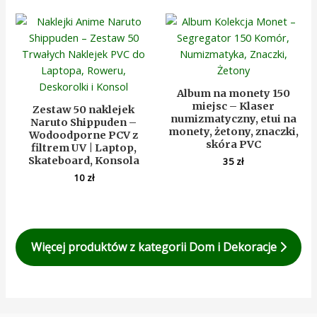
Album na monety 150
miejsc – Klaser
Zestaw 50 naklejek
numizmatyczny, etui na
Naruto Shippuden –
monety, żetony, znaczki,
Wodoodporne PCV z
skóra PVC
filtrem UV | Laptop,
Skateboard, Konsola
35
zł
10
zł
Więcej produktów z kategorii Dom i Dekoracje