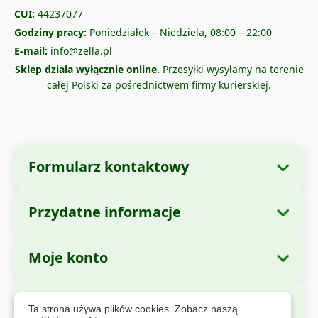
CUI:
44237077
Godziny pracy:
Poniedziałek – Niedziela, 08:00 – 22:00
E-mail:
info@zella.pl
Sklep działa wyłącznie online.
Przesyłki wysyłamy na terenie
całej Polski za pośrednictwem firmy kurierskiej.
Formularz kontaktowy
Przydatne informacje
Dane firmy
O nas
Nazwa firmy:
Zella International Distribution
Moje konto
Jak zamawiać?
SRL
Moje zamówienia
Metody płatności
Siedziba:
Strada Cuza Voda nr. 97, Sector 4,
Bezpieczne płatności
Ta strona używa plików cookies. Zobacz naszą
Bucuresti, 040283, Romania
Dane osobowe
Informacje o wysyłce