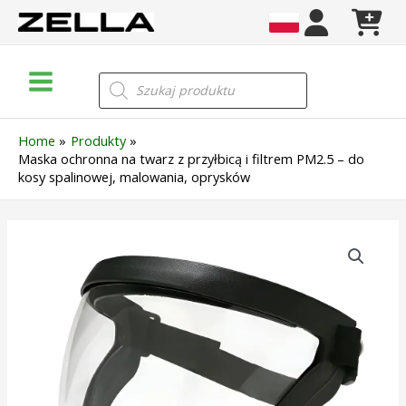
Skip
to
content
Main
Wyszukiwarka
produktów
Menu
Home
Produkty
Maska ochronna na twarz z przyłbicą i filtrem PM2.5 – do
kosy spalinowej, malowania, oprysków
ilość
Maska
ochronna
na
twarz
z
przyłbicą
i
filtrem