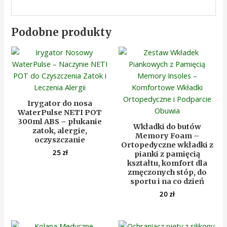
Podobne produkty
Irygator do nosa
WaterPulse NETI POT
300ml ABS – płukanie
Wkładki do butów
zatok, alergie,
Memory Foam –
oczyszczanie
Ortopedyczne wkładki z
25
zł
pianki z pamięcią
kształtu, komfort dla
zmęczonych stóp, do
sportu i na co dzień
20
zł