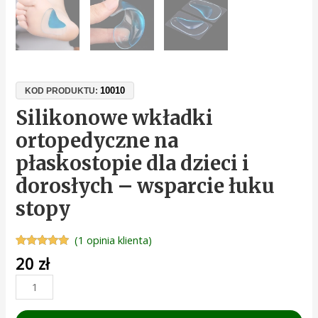
10010
KOD PRODUKTU:
Silikonowe wkładki
ortopedyczne na
płaskostopie dla dzieci i
dorosłych – wsparcie łuku
stopy
(
1
opinia klienta)
Oceniony
1
20
zł
5.00
na 5 na
podstawie
oceny
klienta