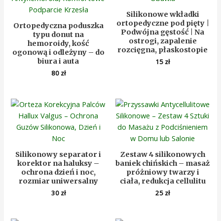
Silikonowe wkładki
ortopedyczne pod pięty |
Ortopedyczna poduszka
Podwójna gęstość | Na
typu donut na
ostrogi, zapalenie
hemoroidy, kość
rozcięgna, płaskostopie
ogonową i odleżyny – do
biura i auta
15
zł
80
zł
Silikonowy separator i
Zestaw 4 silikonowych
korektor na haluksy –
baniek chińskich – masaż
ochrona dzień i noc,
próżniowy twarzy i
rozmiar uniwersalny
ciała, redukcja cellulitu
30
zł
25
zł