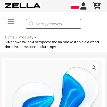
Skip
to
content
Main
Wyszukiwarka
produktów
Menu
Home
Produkty
Silikonowe wkładki ortopedyczne na płaskostopie dla dzieci i
dorosłych – wsparcie łuku stopy
ilość
Silikonowe
wkładki
ortopedyczne
na
płaskostopie
dla
dzieci
i