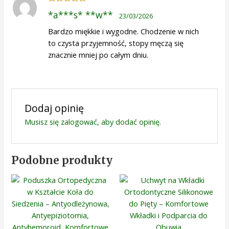
Oceniono
5
*a***s* **w**
23/03/2026
na 5
Bardzo miękkie i wygodne. Chodzenie w nich
to czysta przyjemność, stopy męczą się
znacznie mniej po całym dniu.
Dodaj opinię
Musisz się
zalogować
, aby dodać opinię.
Podobne produkty