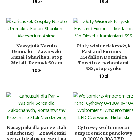
15
zł
15
zł
Naszyjnik Naruto
Złoty wisiorek krzyżyk
Uzumaki – Zawieszki
Fast and Furious –
Kunai i Shuriken, Stop
Medalion Dominica
Metali, Rzemyk 50 cm
Toretto z cyrkoniami
SSS, stop cynku
10
zł
10
zł
Naszyjniki dla par ze stali
Cyfrowy woltomierz i
szlachetnej – 2 zawieszki
amperomierz panelowy
serca, idealny prezent na
0-100V 0-10A LED