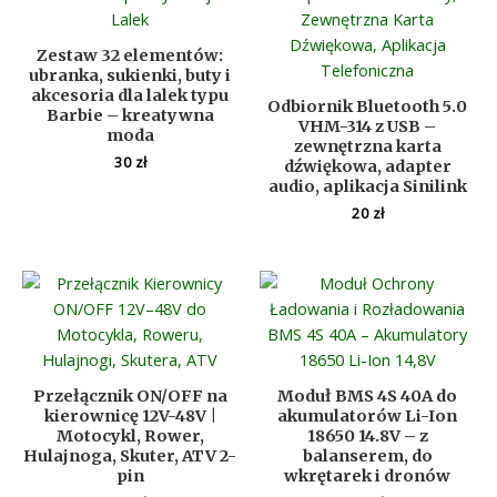
Zestaw 32 elementów:
ubranka, sukienki, buty i
akcesoria dla lalek typu
Odbiornik Bluetooth 5.0
Barbie – kreatywna
VHM-314 z USB –
moda
zewnętrzna karta
30
zł
dźwiękowa, adapter
audio, aplikacja Sinilink
20
zł
Przełącznik ON/OFF na
Moduł BMS 4S 40A do
kierownicę 12V-48V |
akumulatorów Li-Ion
Motocykl, Rower,
18650 14.8V – z
Hulajnoga, Skuter, ATV 2-
balanserem, do
pin
wkrętarek i dronów