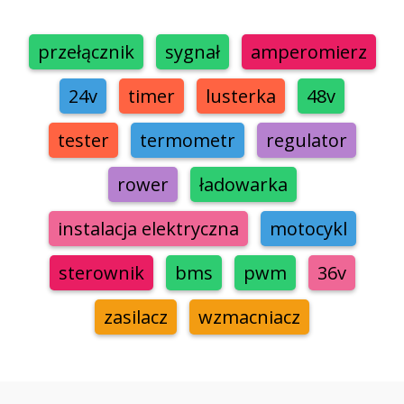
przełącznik
sygnał
amperomierz
24v
timer
lusterka
48v
tester
termometr
regulator
rower
ładowarka
instalacja elektryczna
motocykl
sterownik
bms
pwm
36v
zasilacz
wzmacniacz