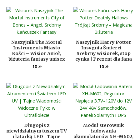
Naszyjnik The Mortal
Naszyjnik Harry Potter
Instruments Miasto
Insygnia Śmierci –
Kości – Wisior Anioł,
Srebrny wisiorek, stop
biżuteria fantasy unisex
cynku | Prezent dla fana
10
zł
10
zł
Długopis z
Moduł sterownik
niewidzialnym tuszem UV
ładowania
i latarką LED | Tajne
akumulatorów XH-M602,