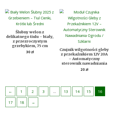
Ślubny welon z
delikatnego tiulu – biały,
z przezroczystym
grzebykiem, 75 cm
Czujnik wilgotności gleby
30
zł
z przekaźnikiem 12V 20A
– Automatyczny
sterownik nawadniania
20
zł
←
1
2
3
…
13
14
15
16
17
18
→