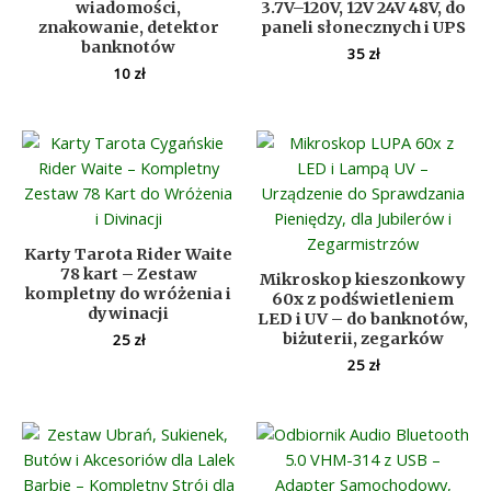
wiadomości,
3.7V–120V, 12V 24V 48V, do
znakowanie, detektor
paneli słonecznych i UPS
banknotów
35
zł
10
zł
Karty Tarota Rider Waite
78 kart – Zestaw
Mikroskop kieszonkowy
kompletny do wróżenia i
60x z podświetleniem
dywinacji
LED i UV – do banknotów,
biżuterii, zegarków
25
zł
25
zł