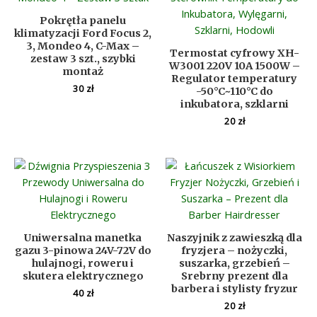
Pokrętła panelu
klimatyzacji Ford Focus 2,
3, Mondeo 4, C-Max –
Termostat cyfrowy XH-
zestaw 3 szt., szybki
W3001 220V 10A 1500W –
montaż
Regulator temperatury
30
zł
-50°C~110°C do
inkubatora, szklarni
20
zł
Uniwersalna manetka
Naszyjnik z zawieszką dla
gazu 3-pinowa 24V-72V do
fryzjera – nożyczki,
hulajnogi, roweru i
suszarka, grzebień –
skutera elektrycznego
Srebrny prezent dla
barbera i stylisty fryzur
40
zł
20
zł