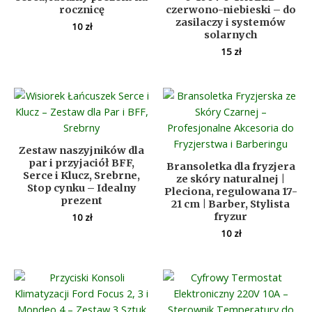
rocznicę
czerwono-niebieski – do
zasilaczy i systemów
10
zł
solarnych
15
zł
Zestaw naszyjników dla
par i przyjaciół BFF,
Bransoletka dla fryzjera
Serce i Klucz, Srebrne,
ze skóry naturalnej |
Stop cynku – Idealny
Pleciona, regulowana 17-
prezent
21 cm | Barber, Stylista
fryzur
10
zł
10
zł