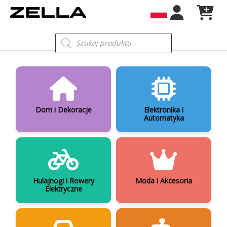
Skip
to
content
Wyszukiwarka
produktów
Dom i Dekoracje
Elektronika i
Automatyka
Hulajnogi i Rowery
Moda i Akcesoria
Elektryczne