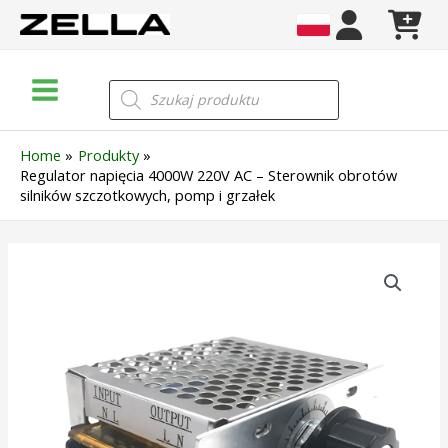
Skip
to
content
Main
Wyszukiwarka
produktów
Menu
Home
Produkty
Regulator napięcia 4000W 220V AC – Sterownik obrotów
silników szczotkowych, pomp i grzałek
ilość
Regulator
napięcia
4000W
220V
AC
–
Sterownik
obrotów