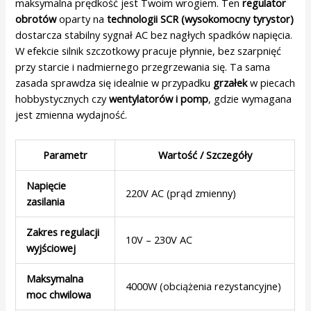
maksymalna prędkość jest Twoim wrogiem. Ten
regulator
obrotów
oparty na
technologii SCR (wysokomocny tyrystor)
dostarcza stabilny sygnał AC bez nagłych spadków napięcia.
W efekcie silnik szczotkowy pracuje płynnie, bez szarpnięć
przy starcie i nadmiernego przegrzewania się. Ta sama
zasada sprawdza się idealnie w przypadku
grzałek
w piecach
hobbystycznych czy
wentylatorów i pomp
, gdzie wymagana
jest zmienna wydajność.
Parametr
Wartość / Szczegóły
Napięcie
220V AC (prąd zmienny)
zasilania
Zakres regulacji
10V – 230V AC
wyjściowej
Maksymalna
4000W (obciążenia rezystancyjne)
moc chwilowa