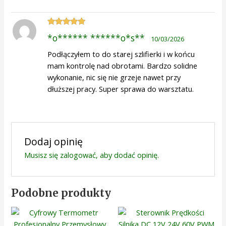
Oceniono
5
*o****** ******o*s**
10/03/2026
na 5
Podłączyłem to do starej szlifierki i w końcu
mam kontrolę nad obrotami. Bardzo solidne
wykonanie, nic się nie grzeje nawet przy
dłuższej pracy. Super sprawa do warsztatu.
Dodaj opinię
Musisz się
zalogować
, aby dodać opinię.
Podobne produkty