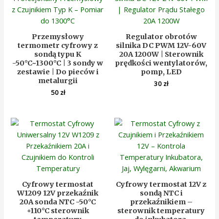
Przemysłowy
Regulator obrotów
termometr cyfrowy z
silnika DC PWM 12V-60V
sondą typu K
20A 1200W | Sterownik
-50°C~1300°C | 3 sondy w
prędkości wentylatorów,
zestawie | Do pieców i
pomp, LED
metalurgii
30
zł
50
zł
Cyfrowy termostat
Cyfrowy termostat 12V z
W1209 12V przekaźnik
sondą NTC i
20A sonda NTC -50°C
przekaźnikiem –
+110°C sterownik
sterownik temperatury