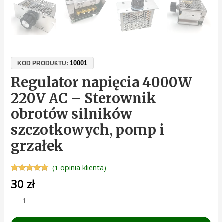
10001
KOD PRODUKTU:
Regulator napięcia 4000W
220V AC – Sterownik
obrotów silników
szczotkowych, pomp i
grzałek
(
1
opinia klienta)
Oceniony
1
30
zł
5.00
na 5 na
podstawie
oceny
klienta