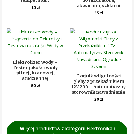
temperatury
do inkubatora,
akwarium, szklarni
15
zł
25
zł
Elektrolizer wody –
Tester jakości wody
pitnej, kranowej,
Czujnik wilgotności
studziennej
gleby z przekaźnikiem
50
zł
12V 20A – Automatyczny
sterownik nawadniania
20
zł
Więcej produktów z kategorii Elektronika i