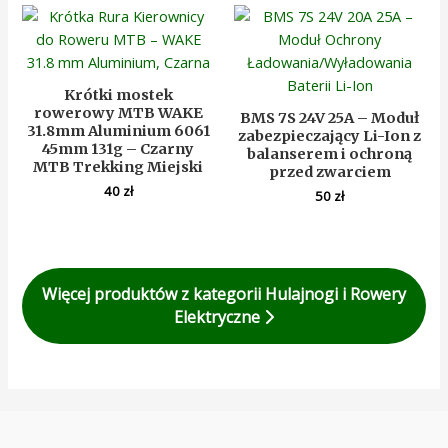
Krótki mostek
rowerowy MTB WAKE
BMS 7S 24V 25A – Moduł
31.8mm Aluminium 6061
zabezpieczający Li-Ion z
45mm 131g – Czarny
balanserem i ochroną
MTB Trekking Miejski
przed zwarciem
40
zł
50
zł
Więcej produktów z kategorii Hulajnogi i Rowery
Elektryczne