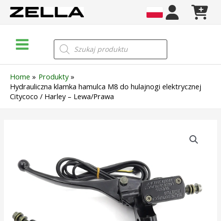
Skip
to
content
Main
Wyszukiwarka
produktów
Menu
Home
Produkty
Hydrauliczna klamka hamulca M8 do hulajnogi elektrycznej
Citycoco / Harley – Lewa/Prawa