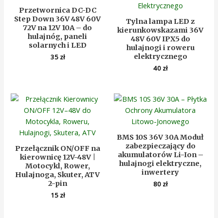
Przetwornica DC-DC
Step Down 36V 48V 60V
Tylna lampa LED z
72V na 12V 10A – do
kierunkowskazami 36V
hulajnóg, paneli
48V 60V IPX5 do
solarnych i LED
hulajnogi i roweru
elektrycznego
35
zł
40
zł
BMS 10S 36V 30A Moduł
zabezpieczający do
Przełącznik ON/OFF na
akumulatorów Li-Ion –
kierownicę 12V-48V |
hulajnogi elektryczne,
Motocykl, Rower,
inwertery
Hulajnoga, Skuter, ATV
2-pin
80
zł
15
zł