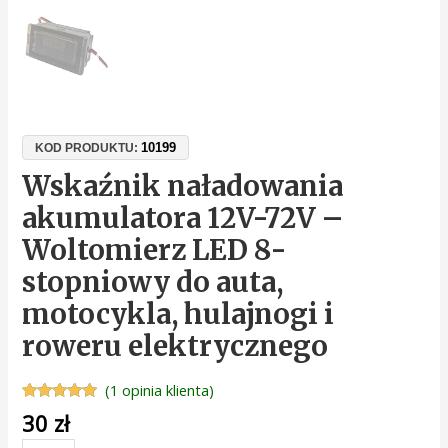
10199
KOD PRODUKTU:
Wskaźnik naładowania
akumulatora 12V-72V –
Woltomierz LED 8-
stopniowy do auta,
motocykla, hulajnogi i
roweru elektrycznego
(
1
opinia klienta)
Oceniony
1
30
zł
5.00
na 5 na
podstawie