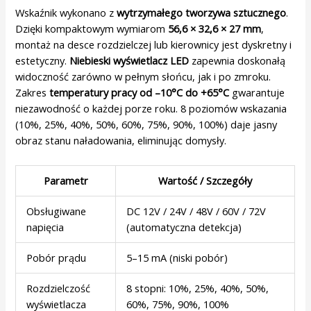
Wskaźnik wykonano z
wytrzymałego tworzywa sztucznego
.
Dzięki kompaktowym wymiarom
56,6 × 32,6 × 27 mm
,
montaż na desce rozdzielczej lub kierownicy jest dyskretny i
estetyczny.
Niebieski wyświetlacz LED
zapewnia doskonałą
widoczność zarówno w pełnym słońcu, jak i po zmroku.
Zakres
temperatury pracy od –10°C do +65°C
gwarantuje
niezawodność o każdej porze roku. 8 poziomów wskazania
(10%, 25%, 40%, 50%, 60%, 75%, 90%, 100%) daje jasny
obraz stanu naładowania, eliminując domysły.
Parametr
Wartość / Szczegóły
Obsługiwane
DC 12V / 24V / 48V / 60V / 72V
napięcia
(automatyczna detekcja)
Pobór prądu
5–15 mA (niski pobór)
Rozdzielczość
8 stopni: 10%, 25%, 40%, 50%,
wyświetlacza
60%, 75%, 90%, 100%