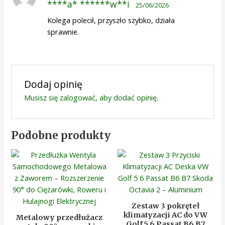
****a* ******w**i
25/06/2026
na 5
Kolega polecił, przyszło szybko, działa
sprawnie.
Dodaj opinię
Musisz się
zalogować
, aby dodać opinię.
Podobne produkty
Zestaw 3 pokręteł
klimatyzacji AC do VW
Metalowy przedłużacz
Golf 5 6 Passat B6 B7