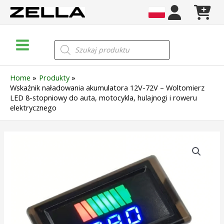
Skip
to
content
Main
Wyszukiwarka
produktów
Menu
Home
Produkty
Wskaźnik naładowania akumulatora 12V-72V – Woltomierz
LED 8-stopniowy do auta, motocykla, hulajnogi i roweru
elektrycznego
ilość
Wskaźnik
naładowania
akumulatora
12V-
72V
–
Woltomierz