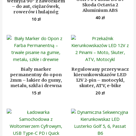
wentyla 90° z zaworkiem
Skoda Octavia 2
– do aut, ciężarówek,
Aluminium ABS
rowerów i hulajnóg
40
zł
10
zł
Biały marker
Regulowany przerywacz
permanentny do opon
kierunkowskazów LED
2mm – lakier do gumy,
12V 2-pin – motocykl,
metalu, szkła i drewna
skuter, ATV, e-bike
15
zł
20
zł