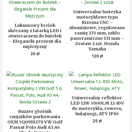
Uniwersalne lusterka
motocyklowe typu
Rizoma CNC –
Luksusowy brelok
Aluminiowe, regulowane
skórzany z latarką LED i
ramię 275 mm, szkło
otwieraczem do butelek
panoramiczne 131 mm –
– Elegancki prezent dla
Zestaw 2 szt. Honda
mężczyzny
Yamaha
20
zł
120
zł
Uniwersalny reflektor
LED 12W 3000LM 12-85V
do motocykla, roweru,
Buzzer głośnik
hulajnogi, ATV IP65
czujników parkowania
25
zł
OEM 5Q0919279 VW Golf
Passat Polo Audi A3 A4