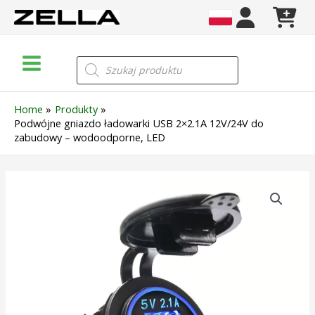
Skip
to
content
Main
Wyszukiwarka
produktów
Menu
Home
Produkty
Podwójne gniazdo ładowarki USB 2×2.1A 12V/24V do
zabudowy – wodoodporne, LED
ilość
Podwójne
gniazdo
ładowarki
USB
2x2.1A
12V/24V
do
zabudowy