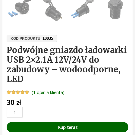
10035
KOD PRODUKTU:
Podwójne gniazdo ładowarki
USB 2×2.1A 12V/24V do
zabudowy – wodoodporne,
LED
(
1
opinia klienta)
Oceniony
1
30
zł
5.00
na 5 na
podstawie
oceny
klienta
Kup teraz