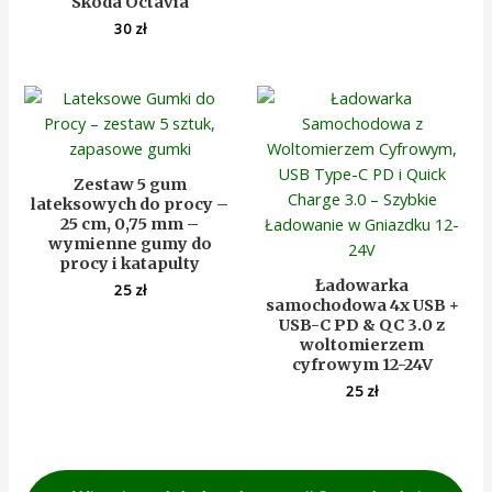
Skoda Octavia
30
zł
Zestaw 5 gum
lateksowych do procy –
25 cm, 0,75 mm –
wymienne gumy do
procy i katapulty
Ładowarka
25
zł
samochodowa 4x USB +
USB-C PD & QC 3.0 z
woltomierzem
cyfrowym 12-24V
25
zł