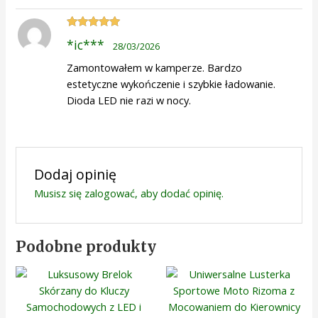
Oceniono
5
*ic***
28/03/2026
na 5
Zamontowałem w kamperze. Bardzo
estetyczne wykończenie i szybkie ładowanie.
Dioda LED nie razi w nocy.
Dodaj opinię
Musisz się
zalogować
, aby dodać opinię.
Podobne produkty