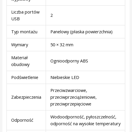
Liczba portów
2
USB
Typ montażu
Panelowy (płaska powierzchnia)
Wymiary
50 × 32 mm
Materiał
Ognioodporny ABS
obudowy
Podświetlenie
Niebieskie LED
Przeciwzwarciowe,
Zabezpieczenia
przeciwprzeciążeniowe,
przeciwprzepięciowe
Wodoodporność, pyłoszczelność,
Odporność
odporność na wysokie temperatury