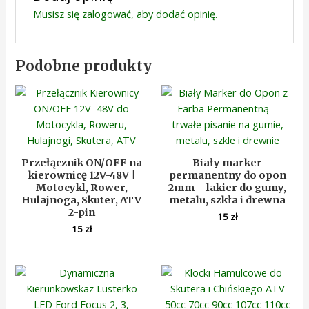
Musisz się
zalogować
, aby dodać opinię.
Podobne produkty
Przełącznik ON/OFF na
Biały marker
kierownicę 12V-48V |
permanentny do opon
Motocykl, Rower,
2mm – lakier do gumy,
Hulajnoga, Skuter, ATV
metalu, szkła i drewna
2-pin
15
zł
15
zł