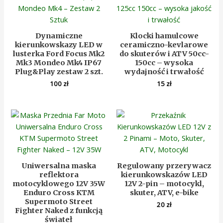
Dynamiczne
Klocki hamulcowe
kierunkowskazy LED w
ceramiczno-kevlarowe
lusterka Ford Focus Mk2
do skuterów i ATV 50cc-
Mk3 Mondeo Mk4 IP67
150cc – wysoka
Plug&Play zestaw 2 szt.
wydajność i trwałość
100
zł
15
zł
Uniwersalna maska
Regulowany przerywacz
reflektora
kierunkowskazów LED
motocyklowego 12V 35W
12V 2-pin – motocykl,
Enduro Cross KTM
skuter, ATV, e-bike
Supermoto Street
20
zł
Fighter Naked z funkcją
świateł