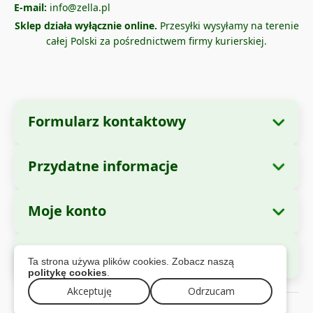
E-mail:
info@zella.pl
Sklep działa wyłącznie online.
Przesyłki wysyłamy na terenie
całej Polski za pośrednictwem firmy kurierskiej.
Formularz kontaktowy
Przydatne informacje
Dane firmy
O nas
Nazwa firmy:
Zella International Distribution
Moje konto
Jak zamawiać?
SRL
Moje zamówienia
Metody płatności
Siedziba:
Strada Cuza Voda nr. 97, Sector 4,
Bezpieczne płatności
Ta strona używa plików cookies. Zobacz naszą
Bucuresti, 040283, Romania
Dane osobowe
Informacje o wysyłce
politykę cookies
.
Adresy
Polityka zwrotów
CUI:
Akceptuję
44237077
Odrzucam
© 2026 zella.pl – Wszelkie prawa zastrzezone
Gwarancja