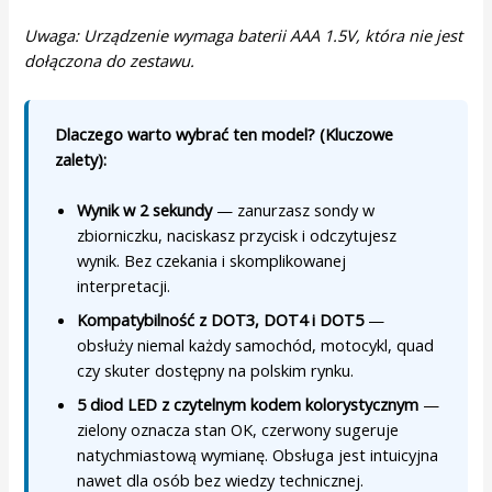
Uwaga: Urządzenie wymaga baterii AAA 1.5V, która nie jest
dołączona do zestawu.
Dlaczego warto wybrać ten model? (Kluczowe
zalety):
Wynik w 2 sekundy
— zanurzasz sondy w
zbiorniczku, naciskasz przycisk i odczytujesz
wynik. Bez czekania i skomplikowanej
interpretacji.
Kompatybilność z DOT3, DOT4 i DOT5
—
obsłuży niemal każdy samochód, motocykl, quad
czy skuter dostępny na polskim rynku.
5 diod LED z czytelnym kodem kolorystycznym
—
zielony oznacza stan OK, czerwony sugeruje
natychmiastową wymianę. Obsługa jest intuicyjna
nawet dla osób bez wiedzy technicznej.