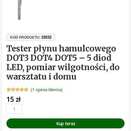
10032
KOD PRODUKTU:
Tester płynu hamulcowego
DOT3 DOT4 DOT5 – 5 diod
LED, pomiar wilgotności, do
warsztatu i domu
(
1
opinia klienta)
Oceniony
1
15
zł
5.00
na 5 na
podstawie
oceny
klienta
Kup teraz