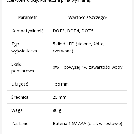
czerwone diody, konieczna pilna wymiana).
Parametr
Wartość / Szczegół
Kompatybilność
DOT3, DOT4, DOT5
Typ
5 diod LED (zielone, żółte,
wyświetlacza
czerwone)
Skala
0% – powyżej 4% zawartości wody
pomiarowa
Długość
155 mm
Średnica
25 mm
Waga
80 g
Zasilanie
Bateria 1.5V AAA (brak w zestawie)