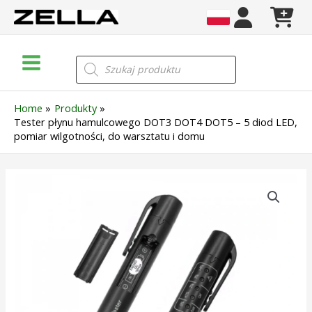
Skip
to
content
Main
Wyszukiwarka
produktów
Menu
Home
Produkty
Tester płynu hamulcowego DOT3 DOT4 DOT5 – 5 diod LED,
pomiar wilgotności, do warsztatu i domu
ilość
Tester
płynu
hamulcowego
DOT3
DOT4
DOT5
–
5