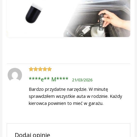
Oceniono
5
****e** M****
21/03/2026
na 5
Bardzo przydatne narzędzie. W minutę
sprawdziłem wszystkie auta w rodzinie. Każdy
kierowca powinien to mieć w garażu.
Dodaj opinię