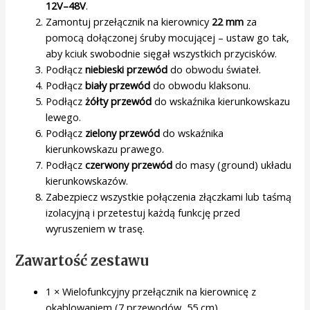
12V–48V
.
Zamontuj przełącznik na kierownicy
22 mm
za
pomocą dołączonej śruby mocującej – ustaw go tak,
aby kciuk swobodnie sięgał wszystkich przycisków.
Podłącz
niebieski przewód
do obwodu świateł.
Podłącz
biały przewód
do obwodu klaksonu.
Podłącz
żółty przewód
do wskaźnika kierunkowskazu
lewego.
Podłącz
zielony przewód
do wskaźnika
kierunkowskazu prawego.
Podłącz
czerwony przewód
do masy (ground) układu
kierunkowskazów.
Zabezpiecz wszystkie połączenia złączkami lub taśmą
izolacyjną i przetestuj każdą funkcję przed
wyruszeniem w trasę.
Zawartość zestawu
1 × Wielofunkcyjny przełącznik na kierownicę z
okablowaniem (7 przewodów, 55 cm)