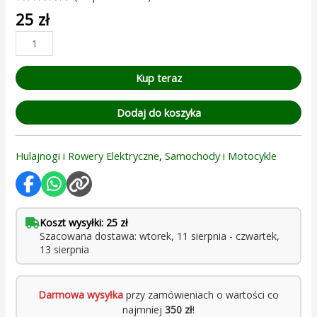
Oceniony
1
25
zł
5.00
na 5 na
podstawie
oceny
klienta
Kup teraz
Dodaj do koszyka
Hulajnogi i Rowery Elektryczne
,
Samochody i Motocykle
Koszt wysyłki: 25 zł
Szacowana dostawa: wtorek, 11 sierpnia - czwartek,
13 sierpnia
Darmowa wysyłka
przy zamówieniach o wartości co
najmniej
350 zł
!