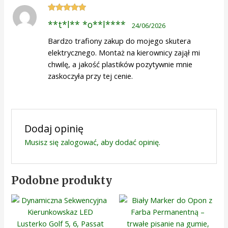
Oceniono
5
**t*l** *o**l****
24/06/2026
na 5
Bardzo trafiony zakup do mojego skutera
elektrycznego. Montaż na kierownicy zajął mi
chwilę, a jakość plastików pozytywnie mnie
zaskoczyła przy tej cenie.
Dodaj opinię
Musisz się
zalogować
, aby dodać opinię.
Podobne produkty