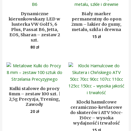
Dynamiczne
Biały marker
kierunkowskazy LED w
permanentny do opon
lusterka VW Golf 5, 6
2mm – lakier do gumy,
Plus, Passat B6, Jetta,
metalu, szkła i drewna
EOS, Sharan – zestaw 2
15
zł
szt.
80
zł
Kulki stalowe do procy
8mm – zestaw 100 szt. |
2,5g Precyzja, Trening,
Klocki hamulcowe
Zawody
ceramiczno-kevlarowe
20
zł
do skuterów i ATV 50cc-
150cc – wysoka
wydajność i trwałość
15
zł