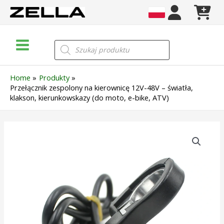
Skip
to
content
Main
Wyszukiwarka
produktów
Menu
Home
Produkty
Przełącznik zespolony na kierownicę 12V-48V – światła,
klakson, kierunkowskazy (do moto, e-bike, ATV)
ilość
Przełącznik
zespolony
na
kierownicę
12V-
48V
–
światła,