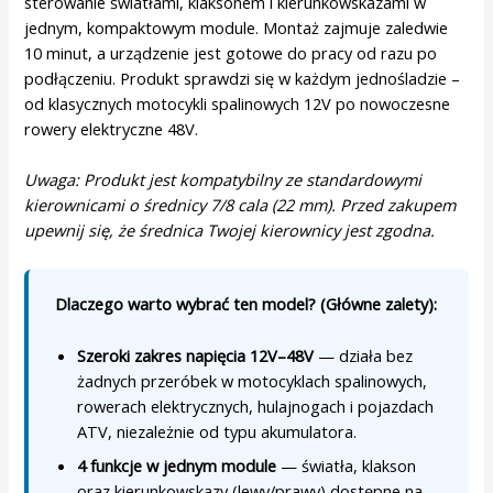
sterowanie światłami, klaksonem i kierunkowskazami w
jednym, kompaktowym module. Montaż zajmuje zaledwie
10 minut, a urządzenie jest gotowe do pracy od razu po
podłączeniu. Produkt sprawdzi się w każdym jednośladzie –
od klasycznych motocykli spalinowych 12V po nowoczesne
rowery elektryczne 48V.
Uwaga: Produkt jest kompatybilny ze standardowymi
kierownicami o średnicy 7/8 cala (22 mm). Przed zakupem
upewnij się, że średnica Twojej kierownicy jest zgodna.
Dlaczego warto wybrać ten model? (Główne zalety):
Szeroki zakres napięcia 12V–48V
— działa bez
żadnych przeróbek w motocyklach spalinowych,
rowerach elektrycznych, hulajnogach i pojazdach
ATV, niezależnie od typu akumulatora.
4 funkcje w jednym module
— światła, klakson
oraz kierunkowskazy (lewy/prawy) dostępne na