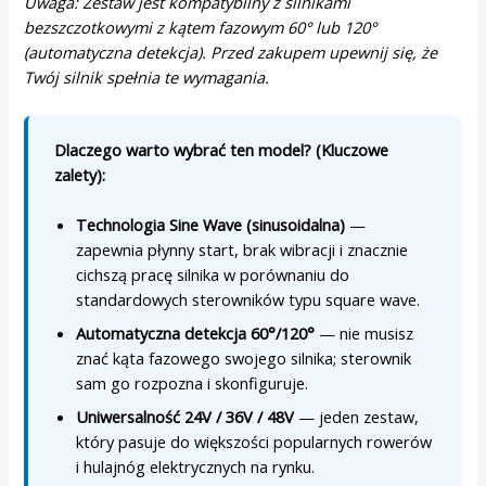
Uwaga: Zestaw jest kompatybilny z silnikami
bezszczotkowymi z kątem fazowym 60° lub 120°
(automatyczna detekcja). Przed zakupem upewnij się, że
Twój silnik spełnia te wymagania.
Dlaczego warto wybrać ten model? (Kluczowe
zalety):
Technologia Sine Wave (sinusoidalna)
—
zapewnia płynny start, brak wibracji i znacznie
cichszą pracę silnika w porównaniu do
standardowych sterowników typu square wave.
Automatyczna detekcja 60°/120°
— nie musisz
znać kąta fazowego swojego silnika; sterownik
sam go rozpozna i skonfiguruje.
Uniwersalność 24V / 36V / 48V
— jeden zestaw,
który pasuje do większości popularnych rowerów
i hulajnóg elektrycznych na rynku.