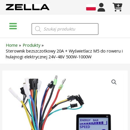
Skip
to
content
Main
Wyszukiwarka
produktów
Menu
Home
Produkty
Sterownik bezszczotkowy 20A + Wyświetlacz M5 do roweru i
hulajnogi elektrycznej 24V-48V 500W-1000W
ilość
Sterownik
bezszczotkowy
20A
+
Wyświetlacz
M5
do
roweru