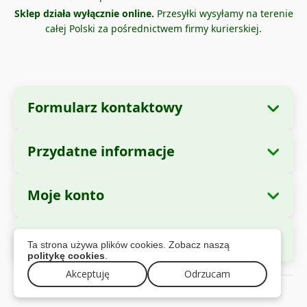
Sklep działa wyłącznie online.
Przesyłki wysyłamy na terenie
całej Polski za pośrednictwem firmy kurierskiej.
Formularz kontaktowy
Przydatne informacje
Dane firmy
O nas
Nazwa firmy:
Zella International Distribution
Moje konto
Jak zamawiać?
SRL
Moje zamówienia
Metody płatności
Siedziba:
Strada Cuza Voda nr. 97, Sector 4,
Bezpieczne płatności
Ta strona używa plików cookies. Zobacz naszą
Bucuresti, 040283, Romania
Dane osobowe
Informacje o wysyłce
politykę cookies
.
Adresy
Polityka zwrotów
Akceptuję
Odrzucam
CUI:
44237077
© 2026 zella.pl – Wszelkie prawa zastrzezone
Gwarancja
Reg. Com.:
J2021008211405