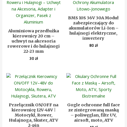
BMS 10S 36V 30A Moduł
zabezpieczający do
akumulatorów Li-Ion –
Aluminiowa przedłużka
hulajnogi elektryczne,
kierownicy 20 cm –
inwertery
uchwyt na akcesoria
80
zł
rowerowe i do hulajnogi
22-23 mm
30
zł
Przełącznik ON/OFF na
Gogle ochronne full face
kierownicę 12V-48V |
ze zintegrowaną maską
Motocykl, Rower,
– poliwęglan, filtr UV,
Hulajnoga, Skuter, ATV
airsoft, moto, ATV
2-pin