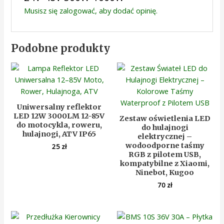
Musisz się
zalogować
, aby dodać opinię.
Podobne produkty
Uniwersalny reflektor
LED 12W 3000LM 12-85V
Zestaw oświetlenia LED
do motocykla, roweru,
do hulajnogi
hulajnogi, ATV IP65
elektrycznej –
wodoodporne taśmy
25
zł
RGB z pilotem USB,
kompatybilne z Xiaomi,
Ninebot, Kugoo
70
zł