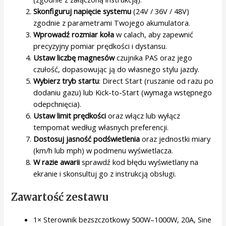
Skonfiguruj napięcie systemu
(24V / 36V / 48V)
zgodnie z parametrami Twojego akumulatora.
Wprowadź rozmiar koła
w calach, aby zapewnić
precyzyjny pomiar prędkości i dystansu.
Ustaw liczbę magnesów
czujnika PAS oraz jego
czułość, dopasowując ją do własnego stylu jazdy.
Wybierz tryb startu
: Direct Start (ruszanie od razu po
dodaniu gazu) lub Kick-to-Start (wymaga wstępnego
odepchnięcia).
Ustaw limit prędkości
oraz włącz lub wyłącz
tempomat według własnych preferencji.
Dostosuj jasność podświetlenia
oraz jednostki miary
(km/h lub mph) w podmenu wyświetlacza.
W razie awarii
sprawdź kod błędu wyświetlany na
ekranie i skonsultuj go z instrukcją obsługi.
Zawartość zestawu
1× Sterownik bezszczotkowy 500W–1000W, 20A, Sine