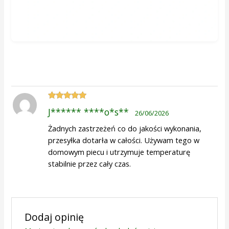
Oceniono
5
J****** ****o*s**
26/06/2026
na 5
Żadnych zastrzeżeń co do jakości wykonania,
przesyłka dotarła w całości. Używam tego w
domowym piecu i utrzymuje temperaturę
stabilnie przez cały czas.
Dodaj opinię