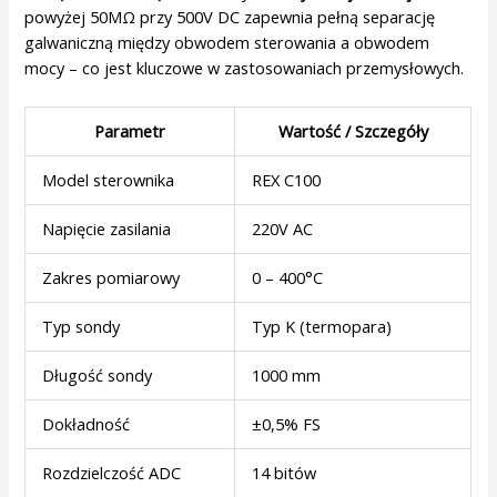
powyżej 50MΩ przy 500V DC zapewnia pełną separację
galwaniczną między obwodem sterowania a obwodem
mocy – co jest kluczowe w zastosowaniach przemysłowych.
Parametr
Wartość / Szczegóły
Model sterownika
REX C100
Napięcie zasilania
220V AC
Zakres pomiarowy
0 – 400°C
Typ sondy
Typ K (termopara)
Długość sondy
1000 mm
Dokładność
±0,5% FS
Rozdzielczość ADC
14 bitów