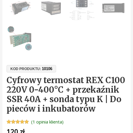
10106
KOD PRODUKTU:
Cyfrowy termostat REX C100
220V 0-400°C + przekaźnik
SSR 40A + sonda typu K | Do
pieców i inkubatorów
(
1
opinia klienta)
Oceniony
1
120
zł
5.00
na 5 na