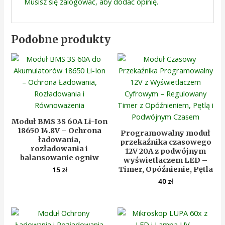
Musisz się
zalogować
, aby dodać opinię.
Podobne produkty
Moduł BMS 3S 60A Li-Ion
18650 14.8V – Ochrona
Programowalny moduł
ładowania,
przekaźnika czasowego
rozładowania i
12V 20A z podwójnym
balansowanie ogniw
wyświetlaczem LED –
Timer, Opóźnienie, Pętla
15
zł
40
zł