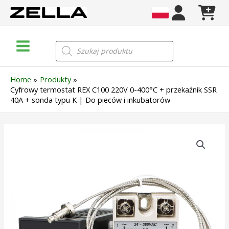
Skip
to
content
Main
Wyszukiwarka
produktów
Menu
Home
Produkty
Cyfrowy termostat REX C100 220V 0-400°C + przekaźnik SSR
40A + sonda typu K | Do pieców i inkubatorów
ilość
Cyfrowy
termostat
REX
C100
220V
0-
400°C
+