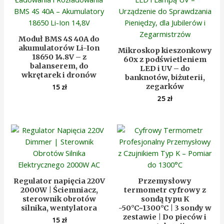
Moduł BMS 4S 40A do
akumulatorów Li-Ion
Mikroskop kieszonkowy
18650 14.8V – z
60x z podświetleniem
balanserem, do
LED i UV – do
wkrętarek i dronów
banknotów, biżuterii,
zegarków
15
zł
25
zł
Regulator napięcia 220V
Przemysłowy
2000W | Ściemniacz,
termometr cyfrowy z
sterownik obrotów
sondą typu K
silnika, wentylatora
-50°C~1300°C | 3 sondy w
zestawie | Do pieców i
15
zł