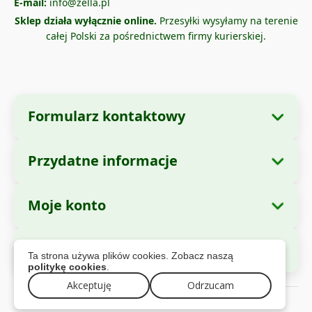
E-mail:
info@zella.pl
Sklep działa wyłącznie online.
Przesyłki wysyłamy na terenie
całej Polski za pośrednictwem firmy kurierskiej.
Formularz kontaktowy
Przydatne informacje
Dane firmy
O nas
Nazwa firmy:
Zella International Distribution
Moje konto
Jak zamawiać?
SRL
Moje zamówienia
Metody płatności
Siedziba:
Strada Cuza Voda nr. 97, Sector 4,
Bezpieczne płatności
Ta strona używa plików cookies. Zobacz naszą
Bucuresti, 040283, Romania
Dane osobowe
Informacje o wysyłce
politykę cookies
.
Adresy
Polityka zwrotów
CUI:
44237077
Akceptuję
Odrzucam
© 2026 zella.pl – Wszelkie prawa zastrzezone
Gwarancja