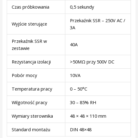
Czas próbkowania
0,5 sekundy
Przekaźnik SSR – 250V AC /
Wyjście sterujące
3A
Przekaźnik SSR w
40A
zestawie
Rezystancja izolacji
>50MΩ przy 500V DC
Pobór mocy
10VA
Temperatura pracy
0 – 50°C
Wilgotność pracy
30 – 85% RH
Wymiary sterownika
48 × 48 × 110 mm
Standard montażu
DIN 48×48