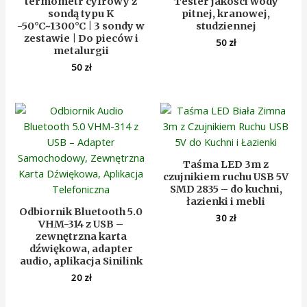
termometr cyfrowy z
Tester jakości wody
sondą typu K
pitnej, kranowej,
-50°C~1300°C | 3 sondy w
studziennej
zestawie | Do pieców i
50
zł
metalurgii
50
zł
Taśma LED 3m z
czujnikiem ruchu USB 5V
SMD 2835 – do kuchni,
łazienki i mebli
Odbiornik Bluetooth 5.0
30
zł
VHM-314 z USB –
zewnętrzna karta
dźwiękowa, adapter
audio, aplikacja Sinilink
20
zł