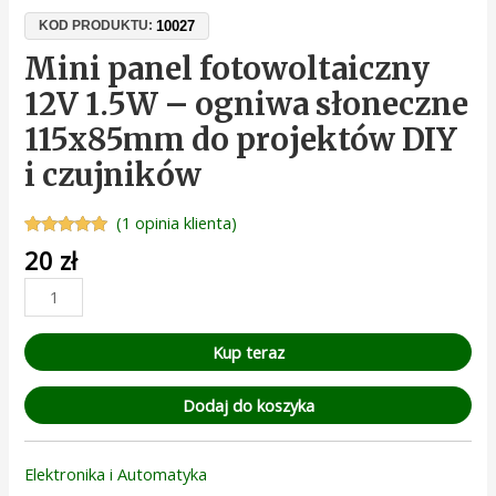
10027
KOD PRODUKTU:
Mini panel fotowoltaiczny
12V 1.5W – ogniwa słoneczne
115x85mm do projektów DIY
i czujników
(
1
opinia klienta)
Oceniony
1
20
zł
5.00
na 5 na
podstawie
oceny
klienta
Kup teraz
Dodaj do koszyka
Elektronika i Automatyka