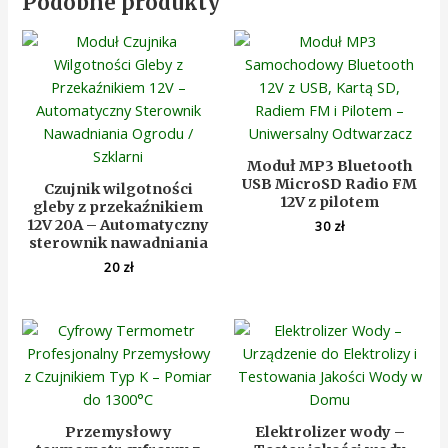
Podobne produkty
Moduł MP3 Bluetooth
USB MicroSD Radio FM
Czujnik wilgotności
12V z pilotem
gleby z przekaźnikiem
12V 20A – Automatyczny
30
zł
sterownik nawadniania
20
zł
Przemysłowy
Elektrolizer wody –