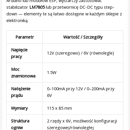
Arduino lub modułów ESP, wystarczy zastosować
stabilizator
LM7805
lub przetwornicę DC-DC typu step-
down — elementy te są łatwo dostępne w każdym sklepie z
elektroniką.
Parametr
Wartość / Szczegóły
Napięcie
12V (szeregowo) / 6V (równolegle)
pracy
Moc
1.5W
znamionowa
Natężenie
0–100mA przy 12V / 0–200mA przy
prądu
6V
Wymiary
115 x 85 mm
Struktura
2 rzędy x 6V, możliwość konfiguracji
ogniw
szeregowej/równoległej