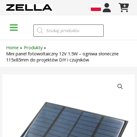
Skip
to
content
Main
Wyszukiwarka
produktów
Menu
Home
Produkty
Mini panel fotowoltaiczny 12V 1.5W – ogniwa słoneczne
115x85mm do projektów DIY i czujników
ilość
Mini
panel
fotowoltaiczny
12V
1.5W
–
ogniwa
słoneczne