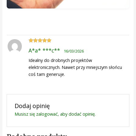
Oceniono
5
A*a* ***c**
16/03/2026
na 5
Idealny do drobnych projektów
elektronicznych. Nawet przy mniejszym słońcu
coś tam generuje.
Dodaj opinię
Musisz się
zalogować
, aby dodać opinię.