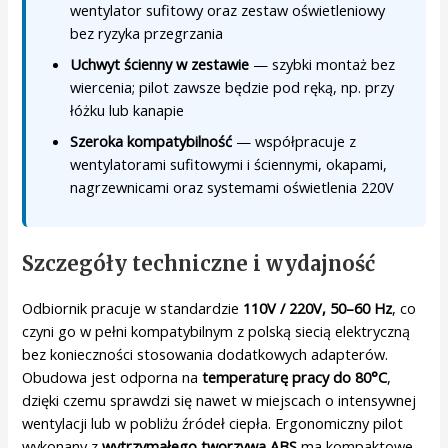
wentylator sufitowy oraz zestaw oświetleniowy
bez ryzyka przegrzania
Uchwyt ścienny w zestawie
— szybki montaż bez
wiercenia; pilot zawsze będzie pod ręką, np. przy
łóżku lub kanapie
Szeroka kompatybilność
— współpracuje z
wentylatorami sufitowymi i ściennymi, okapami,
nagrzewnicami oraz systemami oświetlenia 220V
Szczegóły techniczne i wydajność
Odbiornik pracuje w standardzie
110V / 220V, 50–60 Hz
, co
czyni go w pełni kompatybilnym z polską siecią elektryczną
bez konieczności stosowania dodatkowych adapterów.
Obudowa jest odporna na
temperaturę pracy do 80°C
,
dzięki czemu sprawdzi się nawet w miejscach o intensywnej
wentylacji lub w pobliżu źródeł ciepła. Ergonomiczny pilot
wykonany z
wytrzymałego tworzywa ABS
ma kompaktowe