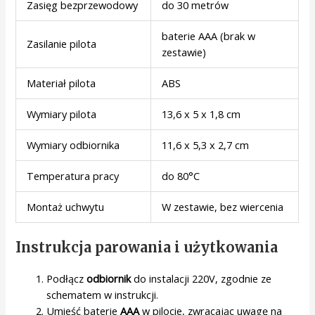
Zasięg bezprzewodowy
do 30 metrów
baterie AAA (brak w
Zasilanie pilota
zestawie)
Materiał pilota
ABS
Wymiary pilota
13,6 x 5 x 1,8 cm
Wymiary odbiornika
11,6 x 5,3 x 2,7 cm
Temperatura pracy
do 80°C
Montaż uchwytu
W zestawie, bez wiercenia
Instrukcja parowania i użytkowania
Podłącz
odbiornik
do instalacji 220V, zgodnie ze
schematem w instrukcji.
Umieść baterie
AAA
w pilocie, zwracając uwagę na