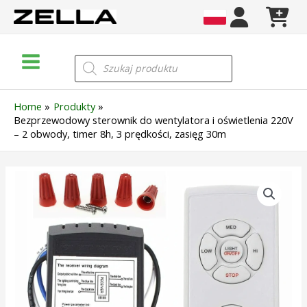
Skip
to
content
Main
Wyszukiwarka
produktów
Menu
Home
Produkty
Bezprzewodowy sterownik do wentylatora i oświetlenia 220V
– 2 obwody, timer 8h, 3 prędkości, zasięg 30m
ilość
Bezprzewodowy
sterownik
do
wentylatora
i
oświetlenia
220V
–