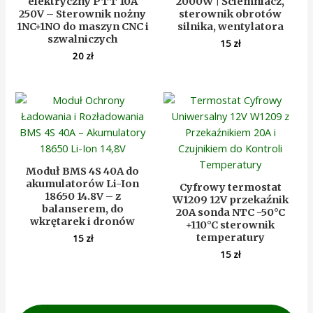
elektryczny PTT 10A
2000W | Ściemniacz,
250V – Sterownik nożny
sterownik obrotów
1NC+1NO do maszyn CNC i
silnika, wentylatora
szwalniczych
15
zł
20
zł
Moduł BMS 4S 40A do
akumulatorów Li-Ion
Cyfrowy termostat
18650 14.8V – z
W1209 12V przekaźnik
balanserem, do
20A sonda NTC -50°C
wkrętarek i dronów
+110°C sterownik
temperatury
15
zł
15
zł