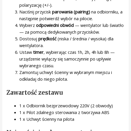
polaryzację (+/-).
Naciśnij przycisk
parowania (pairing)
na odbiorniku, a
następnie potwierdź wybór na pilocie.
Wybierz
odpowiedni obwód
— wentylator lub światło
— za pomocą dedykowanych przycisków.
Dostosuj
prędkość
(niska / średnia / wysoka) dla
wentylatora.
Ustaw
timer
, wybierając czas 1h, 2h, 4h lub 8h —
urządzenie wyłączy się samoczynnie po upływie
wybranego czasu.
Zamontuj uchwyt ścienny w wybranym miejscu i
odkładaj do niego pilota.
Zawartość zestawu
1 x Odbiornik bezprzewodowy 220V (2 obwody)
1 x Pilot zdalnego sterowania z tworzywa ABS
1 x Uchwyt ścienny na pilota