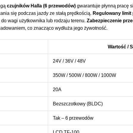
ugą
czujników Halla (6 przewodów)
gwarantuje płynną pracę si
wania się podczas jazdy ze stałą prędkością.
Regulowany limit 
do wagi użytkownika lub rodzaju terenu.
Zabezpieczenie prze
zładowaniem, co znacząco wydłuża jego żywotność.
Wartość / 
24V / 36V / 48V
350W / 500W / 800W / 1000W
20A
Bezszczotkowy (BLDC)
Tak – 6 przewodów
LCD TF-100