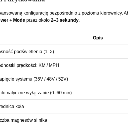
ansowaną konfigurację bezpośrednio z poziomu kierownicy. 
wer + Mode
przez około
2–3 sekundy
.
Opis
asność podświetlenia (1–3)
ednostki prędkości: KM / MPH
apięcie systemu (36V / 48V / 52V)
utomatyczne wyłączanie (0–60 min)
rednica koła
iczba magnesów silnika