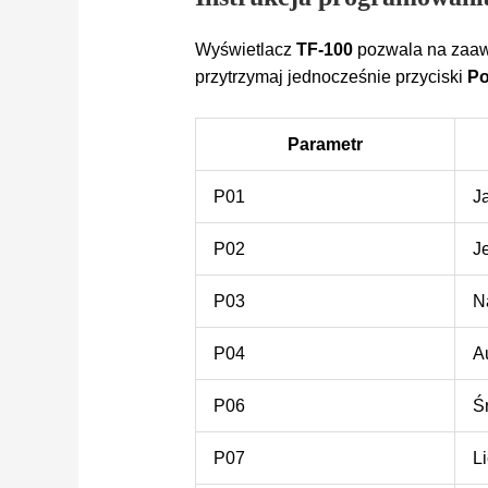
Wyświetlacz
TF-100
pozwala na zaaw
przytrzymaj jednocześnie przyciski
Po
Parametr
P01
J
P02
J
P03
N
P04
A
P06
Ś
P07
L