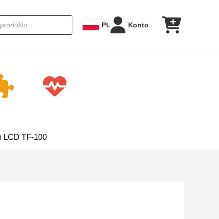
ka
PL
Konto
em LCD TF-100