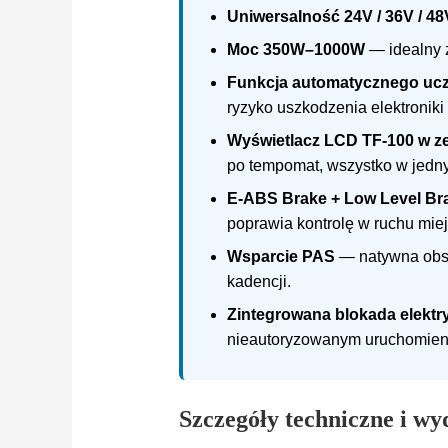
Uniwersalność 24V / 36V / 48
Moc 350W–1000W
— idealny z
Funkcja automatycznego ucze
ryzyko uszkodzenia elektroniki
Wyświetlacz LCD TF-100 w z
po tempomat, wszystko w jedn
E-ABS Brake + Low Level Br
poprawia kontrolę w ruchu miej
Wsparcie PAS
— natywna obsł
kadencji.
Zintegrowana blokada elektr
nieautoryzowanym uruchomien
Szczegóły techniczne i wy