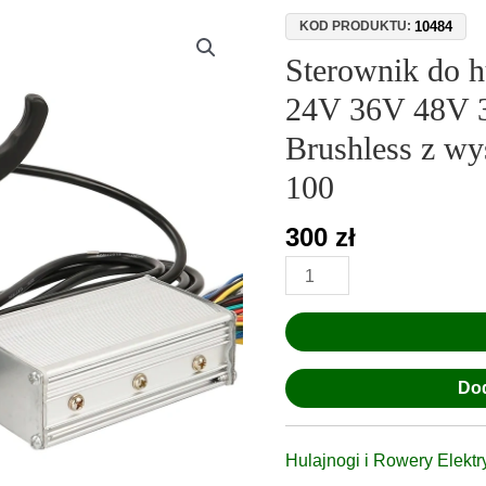
ilość
10484
KOD PRODUKTU:
Sterownik
Sterownik do h
do
24V 36V 48V
hulajnogi
elektrycznej
Brushless z w
24V
100
36V
48V
300
zł
350W-
1000W
20A
Brushless
z
wyświetlaczem
Dod
LCD
TF-
100
Hulajnogi i Rowery Elekt