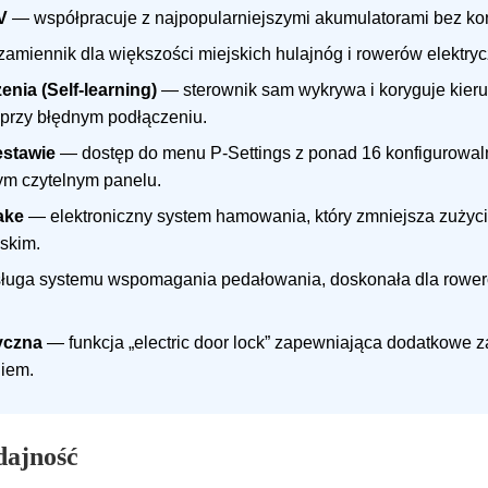
V
— współpracuje z najpopularniejszymi akumulatorami bez kon
amiennik dla większości miejskich hulajnóg i rowerów elektry
nia (Self-learning)
— sterownik sam wykrywa i koryguje kierun
 przy błędnym podłączeniu.
estawie
— dostęp do menu P-Settings z ponad 16 konfigurowaln
ym czytelnym panelu.
ake
— elektroniczny system hamowania, który zmniejsza zużyc
skim.
uga systemu wspomagania pedałowania, doskonała dla roweró
yczna
— funkcja „electric door lock” zapewniająca dodatkowe 
iem.
dajność