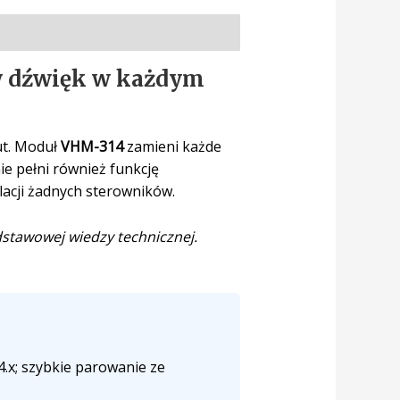
y dźwięk w każdym
ut. Moduł
VHM-314
zamieni każde
ie pełni również funkcję
lacji żadnych sterowników.
dstawowej wiedzy technicznej.
.x; szybkie parowanie ze