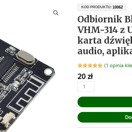
ilość
10062
KOD PRODUKTU:
Odbiornik
Odbiornik B
Bluetooth
VHM-314 z 
5.0
VHM-
karta dźwię
314
audio, aplik
z
USB
–
(
1
opinia kli
zewnętrzna
Oceniony
1
20
zł
5.00
na 5 na
karta
podstawie
dźwiękowa,
oceny klienta
adapter
audio,
aplikacja
Sinilink
Do