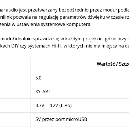
ał audio jest przetwarzany bezpośrednio przez moduł podł
inilink
pozwala na regulację parametrów dźwięku w czasie r
zenia w ustawienia systemowe komputera.
oduł idealnie sprawdzi się w każdym projekcie, gdzie liczy
kach DIY czy systemach Hi-Fi, w których nie ma miejsca na d
Wartość / Szcz
5.0
XY-ABT
3.7V – 4.2V (LiPo)
5V przez port microUSB