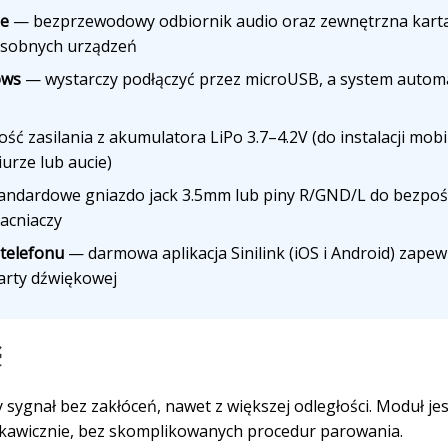
le
— bezprzewodowy odbiornik audio oraz zewnętrzna karta
osobnych urządzeń
ows
— wystarczy podłączyć przez microUSB, a system automa
ć zasilania z akumulatora LiPo 3.7–4.2V (do instalacji mob
iurze lub aucie)
ndardowe gniazdo jack 3.5mm lub piny R/GND/L do bezpośre
acniaczy
telefonu
— darmowa aplikacja Sinilink (iOS i Android) zape
karty dźwiękowej
ć
sygnał bez zakłóceń, nawet z większej odległości. Moduł jes
kawicznie, bez skomplikowanych procedur parowania.