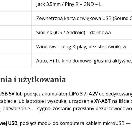
Jack 3.5mm / Piny R – GND – L
Zewnętrzna karta dźwiękowa USB (Sound 
Sinilink (iOS / Android) – darmowa
Windows – plug & play, bez sterowników
Auto, Hi-Fi, kino domowe, głośniki aktywne
nia i użytkowania
USB 5V
lub podłącz akumulator
LiPo 3.7–4.2V
do dedykowany
tablecie lub laptopie i wyszukaj urządzenie
XY-ABT
na liście
nij odtwarzanie — sygnał zostanie przesłany bezprzewodow
owej USB
, podłącz moduł do komputera kablem microUSB —