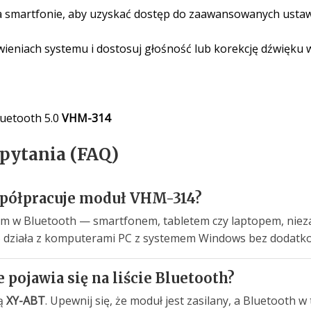
 smartfonie, aby uzyskać dostęp do zaawansowanych ustawi
wieniach systemu i dostosuj głośność lub korekcję dźwięku 
luetooth 5.0
VHM-314
 pytania (FAQ)
spółpracuje moduł VHM-314?
w Bluetooth — smartfonem, tabletem czy laptopem, niezale
SB działa z komputerami PC z systemem Windows bez dodatk
 pojawia się na liście Bluetooth?
wą
XY-ABT
. Upewnij się, że moduł jest zasilany, a Bluetooth