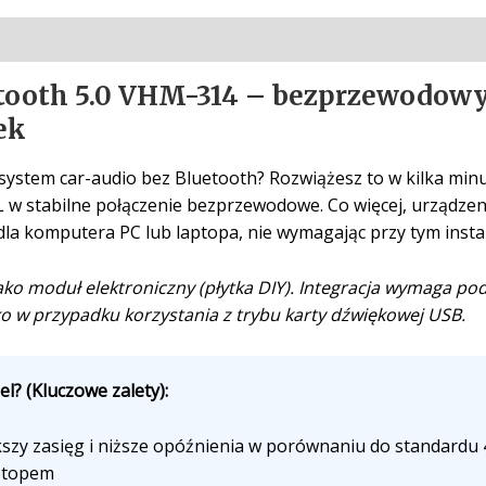
etooth 5.0 VHM-314 – bezprzewodow
ek
system car-audio bez Bluetooth? Rozwiążesz to w kilka min
L w stabilne połączenie bezprzewodowe. Co więcej, urządzen
la komputera PC lub laptopa, nie wymagając przy tym insta
ko moduł elektroniczny (płytka DIY). Integracja wymaga po
lko w przypadku korzystania z trybu karty dźwiękowej USB.
? (Kluczowe zalety):
zy zasięg i niższe opóźnienia w porównaniu do standardu 4
aptopem