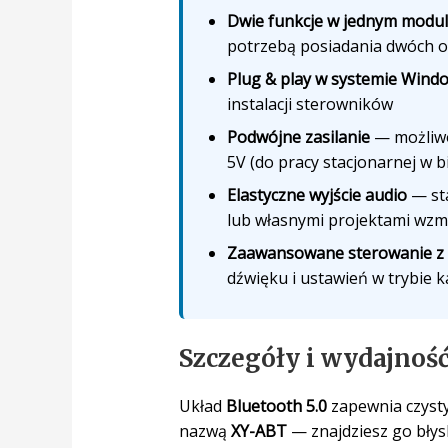
Dwie funkcje w jednym modu
potrzebą posiadania dwóch 
Plug & play w systemie Wind
instalacji sterowników
Podwójne zasilanie
— możliwoś
5V (do pracy stacjonarnej w b
Elastyczne wyjście audio
— sta
lub własnymi projektami wzm
Zaawansowane sterowanie z 
dźwięku i ustawień w trybie 
Szczegóły i wydajnoś
Układ
Bluetooth 5.0
zapewnia czysty 
nazwą
XY-ABT
— znajdziesz go błys