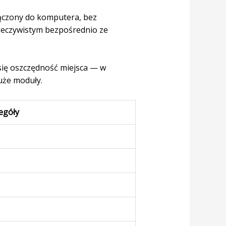
ączony do komputera, bez
zeczywistym bezpośrednio ze
 się oszczędność miejsca — w
uże moduły.
egóły