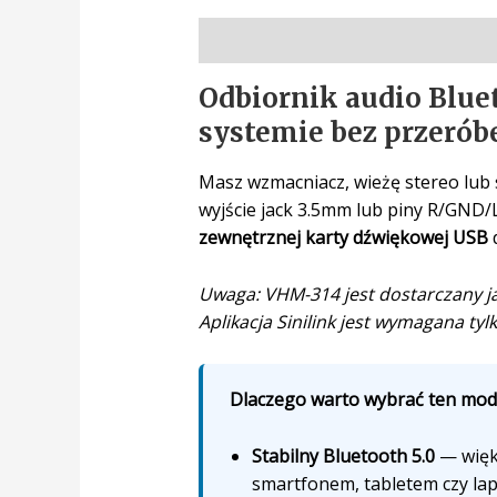
Opis
Odbiornik audio Blu
systemie bez przerób
Masz wzmacniacz, wieżę stereo lub 
wyjście jack 3.5mm lub piny R/GND/
zewnętrznej karty dźwiękowej USB
d
Uwaga: VHM-314 jest dostarczany ja
Aplikacja Sinilink jest wymagana ty
Dlaczego warto wybrać ten model
Stabilny Bluetooth 5.0
— więks
smartfonem, tabletem czy l