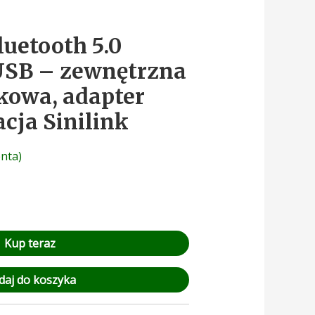
luetooth 5.0
USB – zewnętrzna
kowa, adapter
acja Sinilink
enta)
Kup teraz
daj do koszyka