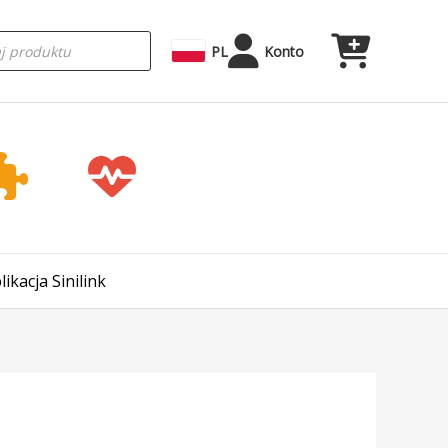
rka
PL
Konto
kacja Sinilink