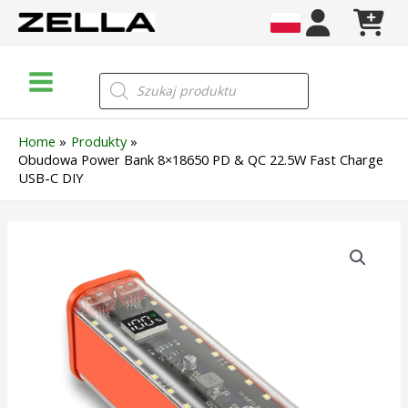
Skip
to
content
Main
Wyszukiwarka
produktów
Menu
Home
Produkty
Obudowa Power Bank 8×18650 PD & QC 22.5W Fast Charge
USB-C DIY
ilość
Obudowa
Power
Bank
8x18650
PD
&
QC
22.5W