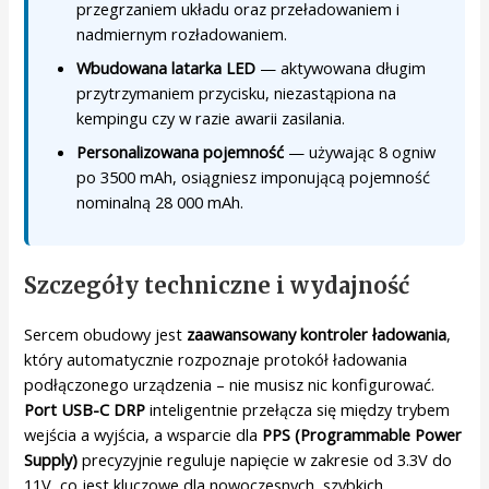
przegrzaniem układu oraz przeładowaniem i
nadmiernym rozładowaniem.
Wbudowana latarka LED
— aktywowana długim
przytrzymaniem przycisku, niezastąpiona na
kempingu czy w razie awarii zasilania.
Personalizowana pojemność
— używając 8 ogniw
po 3500 mAh, osiągniesz imponującą pojemność
nominalną 28 000 mAh.
Szczegóły techniczne i wydajność
Sercem obudowy jest
zaawansowany kontroler ładowania
,
który automatycznie rozpoznaje protokół ładowania
podłączonego urządzenia – nie musisz nic konfigurować.
Port USB-C DRP
inteligentnie przełącza się między trybem
wejścia a wyjścia, a wsparcie dla
PPS (Programmable Power
Supply)
precyzyjnie reguluje napięcie w zakresie od 3.3V do
11V, co jest kluczowe dla nowoczesnych, szybkich