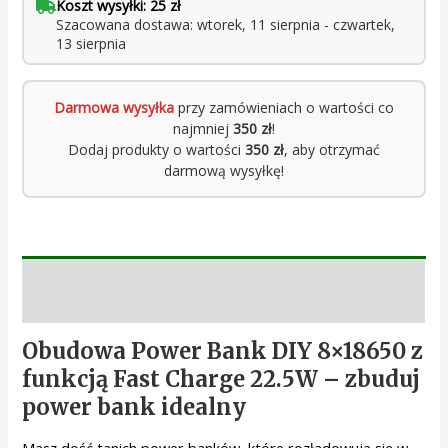
Koszt wysyłki: 25 zł
Szacowana dostawa: wtorek, 11 sierpnia - czwartek,
13 sierpnia
Darmowa wysyłka
przy zamówieniach o wartości co
najmniej
350 zł
!
Dodaj produkty o wartości
350 zł
, aby otrzymać
darmową wysyłkę!
Opis
Obudowa Power Bank DIY 8×18650 z
funkcją Fast Charge 22.5W – zbuduj
power bank idealny
Masz dość tanich power banków, które rozładowują się w