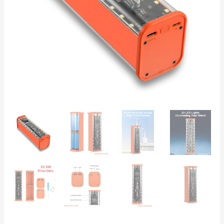
Fast
Charge
USB-
C
DIY