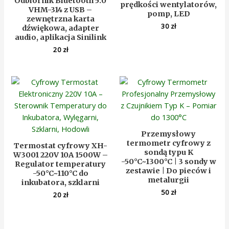
Odbiornik Bluetooth 5.0
prędkości wentylatorów,
VHM-314 z USB –
pomp, LED
zewnętrzna karta
30
zł
dźwiękowa, adapter
audio, aplikacja Sinilink
20
zł
Przemysłowy
termometr cyfrowy z
Termostat cyfrowy XH-
sondą typu K
W3001 220V 10A 1500W –
-50°C~1300°C | 3 sondy w
Regulator temperatury
zestawie | Do pieców i
-50°C~110°C do
metalurgii
inkubatora, szklarni
50
zł
20
zł